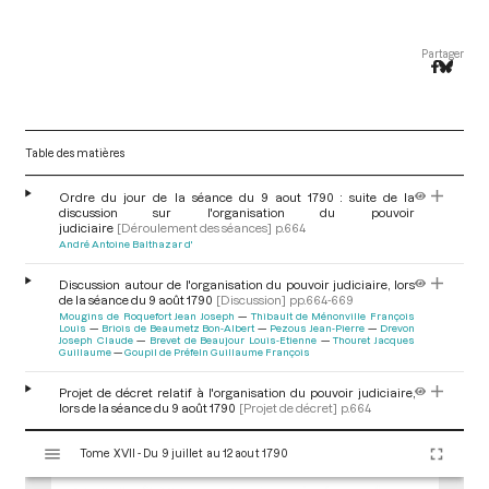
Partager
Table des matières
Ordre du jour de la séance du 9 aout 1790 : suite de la
discussion sur l'organisation du pouvoir
judiciaire
[Déroulement des séances]
p.664
André Antoine Balthazar d'
Discussion autour de l'organisation du pouvoir judiciaire, lors
de la séance du 9 août 1790
[Discussion]
pp.664-669
Mougins de Roquefort Jean Joseph
Thibault de Ménonville François
Louis
Briois de Beaumetz Bon-Albert
Pezous Jean-Pierre
Drevon
Joseph Claude
Brevet de Beaujour Louis-Etienne
Thouret Jacques
Guillaume
Goupil de Préfeln Guillaume François
Projet de décret relatif à l'organisation du pouvoir judiciaire,
lors de la séance du 9 août 1790
[Projet de décret]
p.664
V
Tome XVII - Du 9 juillet au 12 aout 1790
i
s