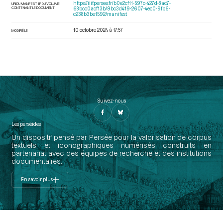
https://iiif.persee.fr/b0e2cf11-597c-427d-8ac7-
URI DU MANIFEST IIIF DU VOLUME
CONTENANT LE DOCUMENT
68bcc0acf13b/9bc3d419-2607-4ec0-9fb6-
c238b3be1592/manifest
10 octobre 2024 à 17:57
MODIFIÉ LE
Suivez-nous
Les perséides
Un dispositif pensé par Persée pour la valorisation de corpus
textuels et iconographiques numérisés construits en
partenariat avec des équipes de recherche et des institutions
documentaires.
En savoir plus