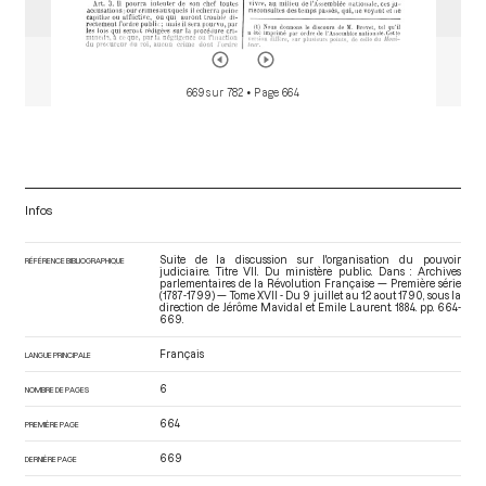
669 sur 782
• Page 664
Infos
Suite de la discussion sur l'organisation du pouvoir
RÉFÉRENCE BIBLIOGRAPHIQUE
judiciaire. Titre VII. Du ministère public. Dans : Archives
parlementaires de la Révolution Française — Première série
(1787-1799) — Tome XVII - Du 9 juillet au 12 aout 1790
, sous la
direction de Jérôme Mavidal et Emile Laurent. 1884. pp. 664-
669.
Français
LANGUE PRINCIPALE
6
NOMBRE DE PAGES
664
PREMIÈRE PAGE
669
DERNIÈRE PAGE