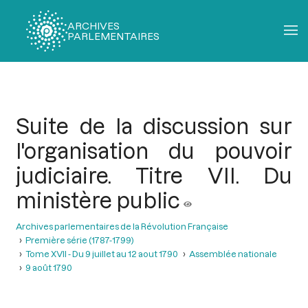
ARCHIVES
PARLEMENTAIRES
Fil
d'Ariane
Suite de la discussion sur
l'organisation du pouvoir
judiciaire. Titre VII. Du
ministère public
Archives parlementaires de la Révolution Française
Première série (1787-1799)
Tome XVII - Du 9 juillet au 12 aout 1790
Assemblée nationale
9 août 1790