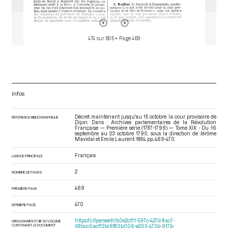
474 sur 805
• Page 469
Infos
Décret maintenant jusqu'au 15 octobre la cour provisoire de
RÉFÉRENCE BIBLIOGRAPHIQUE
Dijon. Dans : Archives parlementaires de la Révolution
Française — Première série (1787-1799) — Tome XIX - Du 16
septembre au 23 octobre 1790
, sous la direction de Jérôme
Mavidal et Emile Laurent. 1884. pp. 469-470.
Français
LANGUE PRINCIPALE
2
NOMBRE DE PAGES
469
PREMIÈRE PAGE
470
DERNIÈRE PAGE
https://iiif.persee.fr/b0e2cf11-597c-427d-8ac7-
URI DU MANIFEST IIIF DU VOLUME
CONTENANT LE DOCUMENT
68bcc0acf13b/6f80b006-e203-473b-917b-