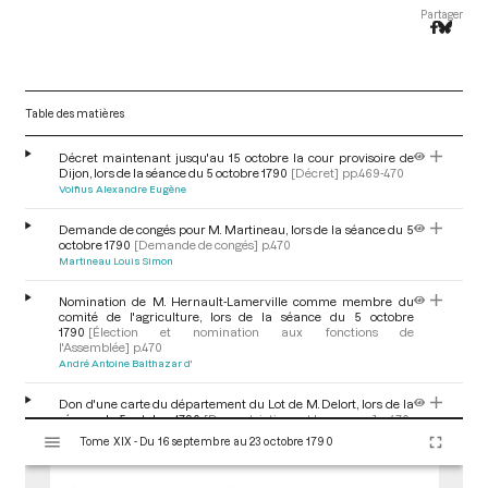
Partager
Table des matières
Décret maintenant jusqu'au 15 octobre la cour provisoire de
Dijon, lors de la séance du 5 octobre 1790
[Décret]
pp.469-470
Volfius Alexandre Eugène
Demande de congés pour M. Martineau, lors de la séance du 5
octobre 1790
[Demande de congés]
p.470
Martineau Louis Simon
Nomination de M. Hernault-Lamerville comme membre du
comité de l'agriculture, lors de la séance du 5 octobre
1790
[Élection et nomination aux fonctions de
l'Assemblée]
p.470
André Antoine Balthazar d'
Don d'une carte du département du Lot de M. Delort, lors de la
séance du 5 octobre 1790
[Don patriotique et hommage]
p.470
V
Long Pierre
Tome XIX - Du 16 septembre au 23 octobre 1790
i
s