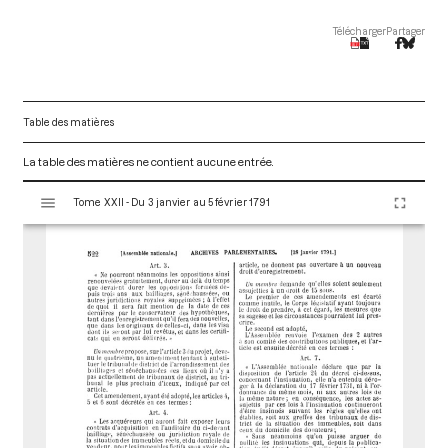
Télécharger
Partager
Table des matières
La table des matières ne contient aucune entrée.
V
Tome XXII - Du 3 janvier au 5 février 1791
i
s
u
a
l
i
s
e
u
r
M
i
r