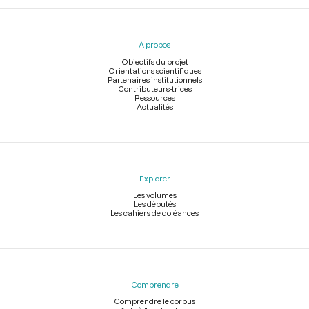
Menu
du
pied
À propos
de
page
Objectifs du projet
Orientations scientifiques
Partenaires institutionnels
Contributeurs-trices
Ressources
Actualités
Explorer
Les volumes
Les députés
Les cahiers de doléances
Comprendre
Comprendre le corpus