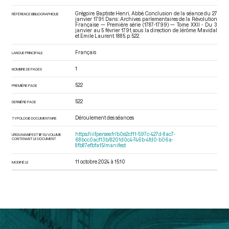
Grégoire Baptiste Henri, Abbé. Conclusion de la séance du 27
RÉFÉRENCE BIBLIOGRAPHIQUE
janvier 1791. Dans : Archives parlementaires de la Révolution
Française — Première série (1787-1799) — Tome XXII - Du 3
janvier au 5 février 1791
, sous la direction de Jérôme Mavidal
et Emile Laurent. 1885. p. 522.
Français
LANGUE PRINCIPALE
1
NOMBRE DE PAGES
522
PREMIÈRE PAGE
522
DERNIÈRE PAGE
Déroulement des séances
TYPOLOGIE DOCUMENTAIRE
https://iiif.persee.fr/b0e2cf11-597c-427d-8ac7-
URI DU MANIFEST IIIF DU VOLUME
CONTENANT LE DOCUMENT
68bcc0acf13b/8201d0c4-746b-4fd0-b06a-
8fb87efbfa15/manifest
11 octobre 2024 à 15:10
MODIFIÉ LE