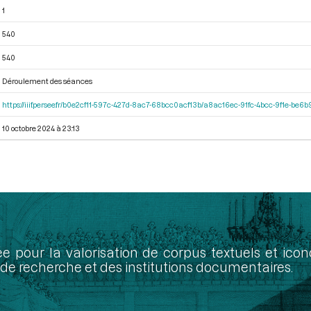
1
540
540
Déroulement des séances
https://iiif.persee.fr/b0e2cf11-597c-427d-8ac7-68bcc0acf13b/a8ac16ec-91fc-4bcc-9f1e-be
10 octobre 2024 à 23:13
ée pour la valorisation de corpus textuels et ic
de recherche et des institutions documentaires.