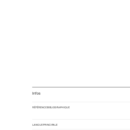
Infos
RÉFÉRENCE BIBLIOGRAPHIQUE
LANGUE PRINCIPALE