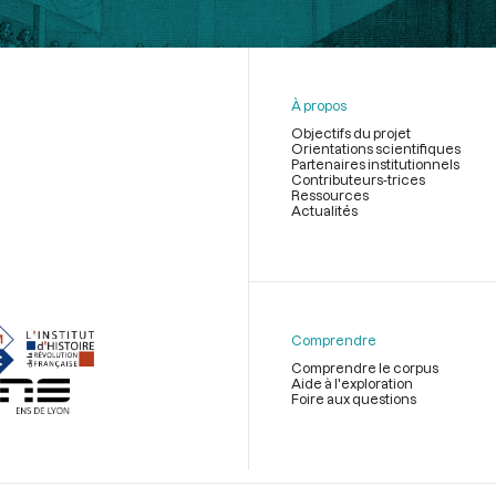
À propos
Objectifs du projet
Orientations scientifiques
Partenaires institutionnels
Contributeurs-trices
Ressources
Actualités
Menu
du
pied
de
Comprendre
page
Comprendre le corpus
Aide à l'exploration
Foire aux questions