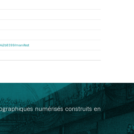
6b942b8399/manifest
onographiques numérisés construits en