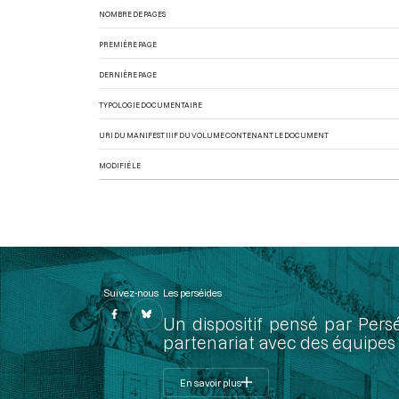
NOMBRE DE PAGES
PREMIÈRE PAGE
DERNIÈRE PAGE
TYPOLOGIE DOCUMENTAIRE
URI DU MANIFEST IIIF DU VOLUME CONTENANT LE DOCUMENT
MODIFIÉ LE
Suivez-nous
Les perséides
Un dispositif pensé par Pers
partenariat avec des équipes 
En savoir plus