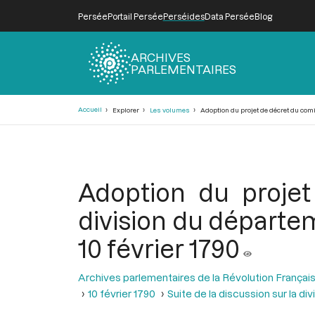
Persée
Portail Persée
Perséides
Data Persée
Blog
ARCHIVES
PARLEMENTAIRES
Fil
Accueil
Explorer
Les volumes
Adoption du projet de décret du comi
d'Ariane
Adoption du projet
division du départe
10 février 1790
Archives parlementaires de la Révolution Françai
10 février 1790
Suite de la discussion sur la 