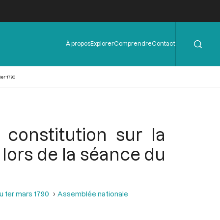
Rechercher
Menu
À propos
Explorer
Comprendre
Contact
de
l'en-
tête
er 1790
constitution sur la
lors de la séance du
u 1er mars 1790
Assemblée nationale