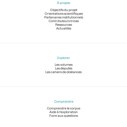
À propos
de
page
Objectifs du projet
Orientations scientifiques
Partenaires institutionnels
Contributeurs-trices
Ressources
Actualités
Explorer
Les volumes
Les députés
Les cahiers de doléances
Comprendre
Comprendre le corpus
Aide à l'exploration
Foire aux questions