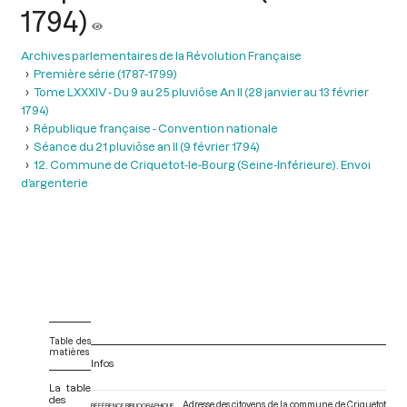
1794)
Archives parlementaires de la Révolution Française
Première série (1787-1799)
Tome LXXXIV - Du 9 au 25 pluviôse An II (28 janvier au 13 février
1794)
République française - Convention nationale
Séance du 21 pluviôse an II (9 février 1794)
12. Commune de Criquetot-le-Bourg (Seine-Inférieure). Envoi
d’argenterie
Table des
matières
Infos
La table
des
Adresse des citoyens de la commune de Criquetot
RÉFÉRENCE BIBLIOGRAPHIQUE