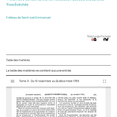
Trois-Évéchés
Fréteau de Saint-Just Emmanuel
Télécharger
Partager
Table des matières
La table des matières ne contient aucune entrée.
V
Tome X - Du 12 novembre au 24 décembre 1789
i
s
u
a
l
i
s