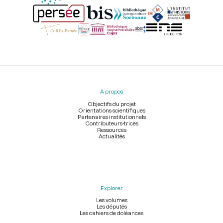
Menu
du
pied
À propos
de
page
Objectifs du projet
Orientations scientifiques
Partenaires institutionnels
Contributeurs-trices
Ressources
Actualités
Explorer
Les volumes
Les députés
Les cahiers de doléances