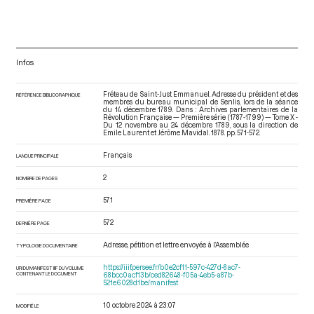
Infos
Fréteau de Saint-Just Emmanuel. Adresse du président et des
RÉFÉRENCE BIBLIOGRAPHIQUE
membres du bureau municipal de Senlis, lors de la séance
du 14 décembre 1789. Dans : Archives parlementaires de la
Révolution Française — Première série (1787-1799) — Tome X -
Du 12 novembre au 24 décembre 1789
, sous la direction de
Emile Laurent et Jérôme Mavidal. 1878. pp. 571-572.
Français
LANGUE PRINCIPALE
2
NOMBRE DE PAGES
571
PREMIÈRE PAGE
572
DERNIÈRE PAGE
Adresse, pétition et lettre envoyée à l’Assemblée
TYPOLOGIE DOCUMENTAIRE
https://iiif.persee.fr/b0e2cf11-597c-427d-8ac7-
URI DU MANIFEST IIIF DU VOLUME
CONTENANT LE DOCUMENT
68bcc0acf13b/ced82648-f05a-4eb5-a87b-
521e6028d1be/manifest
10 octobre 2024 à 23:07
MODIFIÉ LE