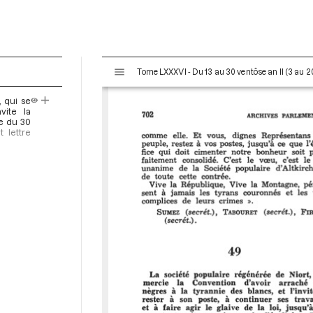
V
Tome LXXXVI - Du 13 au 30 ventôse an II (3 au 
i
s
 qui se
u
vite la
a
ce du 30
t lettre
l
i
s
e
u
r
M
i
r
a
d
o