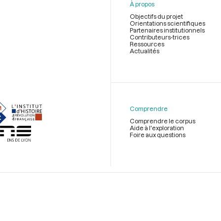
À propos
Objectifs du projet
Orientations scientifiques
Partenaires institutionnels
Contributeurs-trices
Ressources
Actualités
Menu
du
pied
de
Comprendre
page
Comprendre le corpus
Aide à l'exploration
Foire aux questions