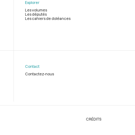
Explorer
Les volumes
Les députés
Les cahiers de doléances
Contact
Contactez-nous
CRÉDITS