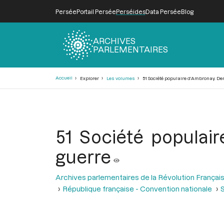
Persée
Portail Persée
Perséides
Data Persée
Blog
ARCHIVES
PARLEMENTAIRES
Fil
Accueil
Explorer
Les volumes
51 Société populaire d’Ambronay. De
d'Ariane
51 Société populai
guerre
Archives parlementaires de la Révolution Françai
République française - Convention nationale
S