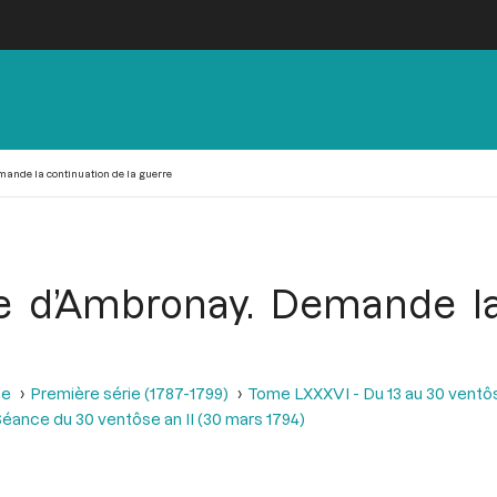
mande la continuation de la guerre
re d’Ambronay. Demande la
se
Première série (1787-1799)
Tome LXXXVI - Du 13 au 30 ventôse
éance du 30 ventôse an II (30 mars 1794)