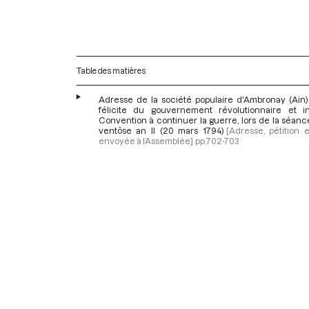
Table des matières
Adresse de la société populaire d'Ambronay (Ain),
félicite du gouvernement révolutionnaire et in
Convention à continuer la guerre, lors de la séan
ventôse an II (20 mars 1794)
[Adresse, pétition e
envoyée à l’Assemblée]
pp.702-703