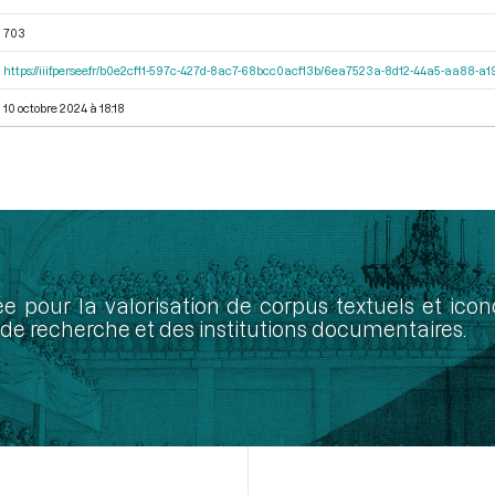
703
https://iiif.persee.fr/b0e2cf11-597c-427d-8ac7-68bcc0acf13b/6ea7523a-8d12-44a5-aa88-
10 octobre 2024 à 18:18
ée pour la valorisation de corpus textuels et ic
de recherche et des institutions documentaires.