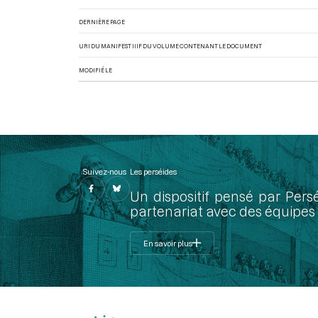
DERNIÈRE PAGE
URI DU MANIFEST IIIF DU VOLUME CONTENANT LE DOCUMENT
MODIFIÉ LE
Suivez-nous
Les perséides
Un dispositif pensé par Pers
partenariat avec des équipes 
En savoir plus