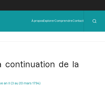
Rechercher
Menu
À propos
Explorer
Comprendre
Contact
de
l'en-
tête
 continuation de la
 an II (3 au 20 mars 1794)