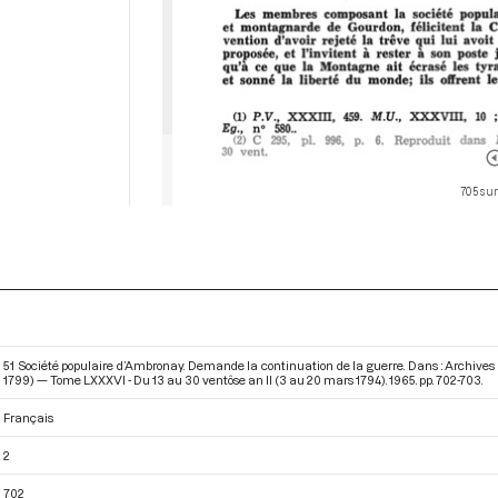
705 sur
51 Société populaire d’Ambronay. Demande la continuation de la guerre. Dans : Archives
1799) — Tome LXXXVI - Du 13 au 30 ventôse an II (3 au 20 mars 1794)
. 1965. pp. 702-703.
Français
2
702