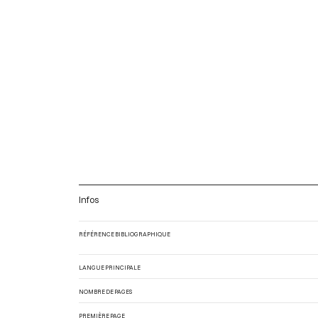
Infos
RÉFÉRENCE BIBLIOGRAPHIQUE
LANGUE PRINCIPALE
NOMBRE DE PAGES
PREMIÈRE PAGE