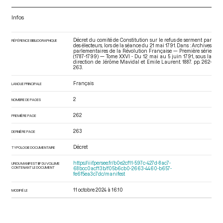
Infos
Décret du comité de Constitution sur le refus de serment par
RÉFÉRENCE BIBLIOGRAPHIQUE
des électeurs, lors de la séance du 21 mai 1791. Dans : Archives
parlementaires de la Révolution Française — Première série
(1787-1799) — Tome XXVI - Du 12 mai au 5 juin 1791.
, sous la
direction de Jérôme Mavidal et Emile Laurent. 1887. pp. 262-
263.
Français
LANGUE PRINCIPALE
2
NOMBRE DE PAGES
262
PREMIÈRE PAGE
263
DERNIÈRE PAGE
Décret
TYPOLOGIE DOCUMENTAIRE
https://iiif.persee.fr/b0e2cf11-597c-427d-8ac7-
URI DU MANIFEST IIIF DU VOLUME
CONTENANT LE DOCUMENT
68bcc0acf13b/f05b6cb0-2663-4460-b657-
fe6f5ea3c7dc/manifest
11 octobre 2024 à 16:10
MODIFIÉ LE