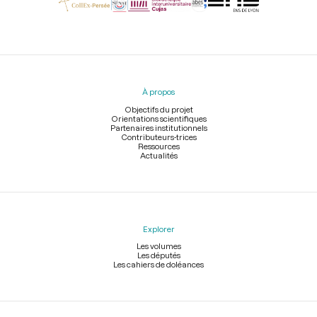
Menu
du
pied
À propos
de
page
Objectifs du projet
Orientations scientifiques
Partenaires institutionnels
Contributeurs-trices
Ressources
Actualités
Explorer
Les volumes
Les députés
Les cahiers de doléances