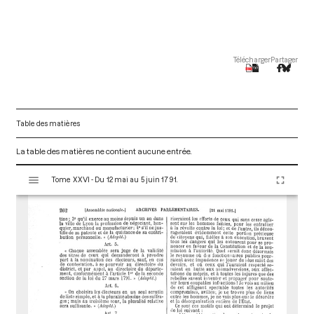
Télécharger
Partager
Table des matières
La table des matières ne contient aucune entrée.
V
Tome XXVI - Du 12 mai au 5 juin 1791.
i
s
u
a
l
i
s
e
u
r