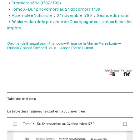
Première série (1787-1799)
Tome X - Du 12 novembre au 24 décembre 1789
Assemblée Nationale
24 novembre 1789
Séance du matin
Réclamation de la province de Champagne sur la répartition des
impôts
Gaultier de Biauzat Jean-François
Prieur de la Marne Pierre Louis
Dubois-Crancé Edmond Louis
Anson Pierre Hubert
Télécharger
Partager
Table des matières
La table des matières ne contient aucune entrée.
V
Tome X - Du 12 novembre au 24 décembre 1789
i
s
u