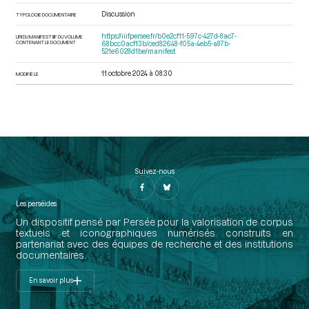
Discussion
TYPOLOGIE DOCUMENTAIRE
https://iiif.persee.fr/b0e2cf11-597c-427d-8ac7-
URI DU MANIFEST IIIF DU VOLUME
CONTENANT LE DOCUMENT
68bcc0acf13b/ced82648-f05a-4eb5-a87b-
521e6028d1be/manifest
11 octobre 2024 à 08:30
MODIFIÉ LE
Suivez-nous
Les perséides
Un dispositif pensé par Persée pour la valorisation de corpus
textuels et iconographiques numérisés construits en
partenariat avec des équipes de recherche et des institutions
documentaires.
En savoir plus