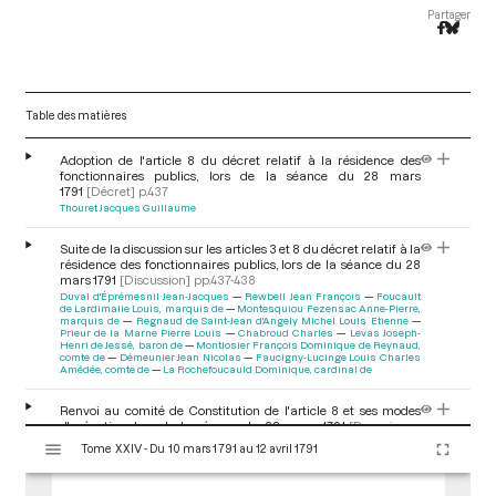
Partager
Table des matières
Adoption de l'article 8 du décret relatif à la résidence des
fonctionnaires publics, lors de la séance du 28 mars
1791
[Décret]
p.437
Thouret Jacques Guillaume
Suite de la discussion sur les articles 3 et 8 du décret relatif à la
résidence des fonctionnaires publics, lors de la séance du 28
mars 1791
[Discussion]
pp.437-438
Duval d'Éprémesnil Jean-Jacques
Rewbell Jean François
Foucault
de Lardimalie Louis, marquis de
Montesquiou Fezensac Anne-Pierre,
marquis de
Regnaud de Saint-Jean d'Angely Michel Louis Etienne
Prieur de la Marne Pierre Louis
Chabroud Charles
Levas Joseph-
Henri de Jessé, baron de
Montlosier François Dominique de Reynaud,
comte de
Démeunier Jean Nicolas
Faucigny-Lucinge Louis Charles
Amédée, comte de
La Rochefoucauld Dominique, cardinal de
Renvoi au comité de Constitution de l'article 8 et ses modes
d'exécution, lors de la séance du 28 mars 1791
[Renvoi aux
V
comités]
p.438
Tome XXIV - Du 10 mars 1791 au 12 avril 1791
i
s
Clôture de la séance du 28 mars 1791
[Déroulement des