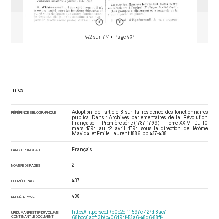
442 sur 774
• Page 437
Infos
Adoption de l’article 8 sur la résidence des fonctionnaires
RÉFÉRENCE BIBLIOGRAPHIQUE
publics. Dans : Archives parlementaires de la Révolution
Française — Première série (1787-1799) — Tome XXIV - Du 10
mars 1791 au 12 avril 1791
, sous la direction de Jérôme
Mavidal et Emile Laurent. 1886. pp. 437-438.
Français
LANGUE PRINCIPALE
2
NOMBRE DE PAGES
437
PREMIÈRE PAGE
438
DERNIÈRE PAGE
https://iiif.persee.fr/b0e2cf11-597c-427d-8ac7-
URI DU MANIFEST IIIF DU VOLUME
CONTENANT LE DOCUMENT
68bcc0acf13b/b406191f-53a6-48d6-88ff-