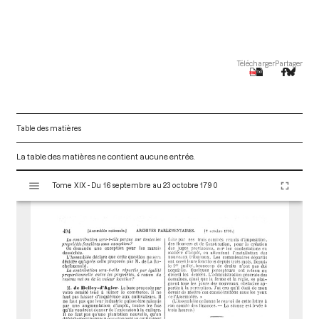
Télécharger
Partager
Table des matières
La table des matières ne contient aucune entrée.
V
Tome XIX - Du 16 septembre au 23 octobre 1790
i
s
u
a
l
i
s
e
u
r