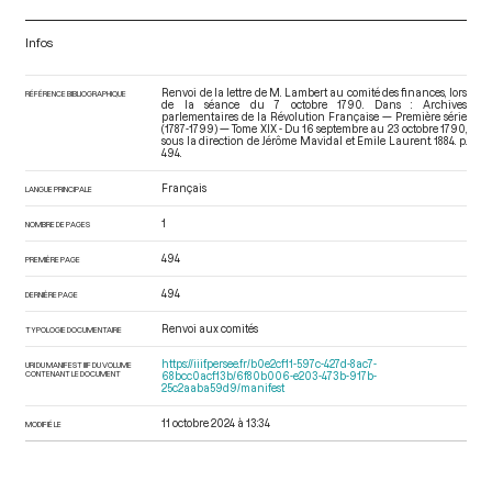
Infos
Renvoi de la lettre de M. Lambert au comité des finances, lors
RÉFÉRENCE BIBLIOGRAPHIQUE
de la séance du 7 octobre 1790. Dans : Archives
parlementaires de la Révolution Française — Première série
(1787-1799) — Tome XIX - Du 16 septembre au 23 octobre 1790
,
sous la direction de Jérôme Mavidal et Emile Laurent. 1884. p.
494.
Français
LANGUE PRINCIPALE
1
NOMBRE DE PAGES
494
PREMIÈRE PAGE
494
DERNIÈRE PAGE
Renvoi aux comités
TYPOLOGIE DOCUMENTAIRE
https://iiif.persee.fr/b0e2cf11-597c-427d-8ac7-
URI DU MANIFEST IIIF DU VOLUME
CONTENANT LE DOCUMENT
68bcc0acf13b/6f80b006-e203-473b-917b-
25c2aaba59d9/manifest
11 octobre 2024 à 13:34
MODIFIÉ LE