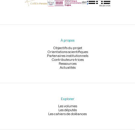
Menu
du
pied
À propos
de
page
Objectifs du projet
Orientations scientifiques
Partenaires institutionnels
Contributeurs-trices
Ressources
Actualités
Explorer
Les volumes
Les députés
Les cahiers de doléances