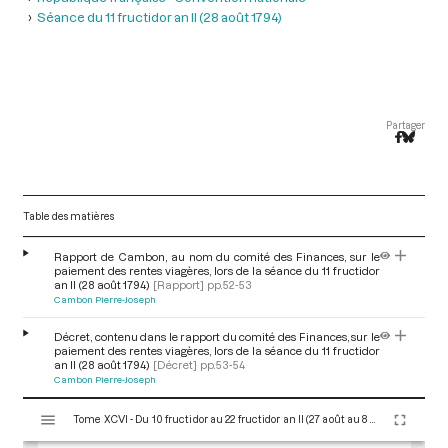
Séance du 11 fructidor an II (28 août 1794)
Partager
Table des matières
Rapport de Cambon, au nom du comité des Finances, sur le
paiement des rentes viagères, lors de la séance du 11 fructidor
an II (28 août 1794)
[Rapport]
pp.52-53
Cambon Pierre-Joseph
Décret, contenu dans le rapport du comité des Finances, sur le
paiement des rentes viagères, lors de la séance du 11 fructidor
an II (28 août 1794)
[Décret]
pp.53-54
Cambon Pierre-Joseph
V
Tome XCVI - Du 10 fructidor au 22 fructidor an II (27 août au 8 septembre 1794)
i
s