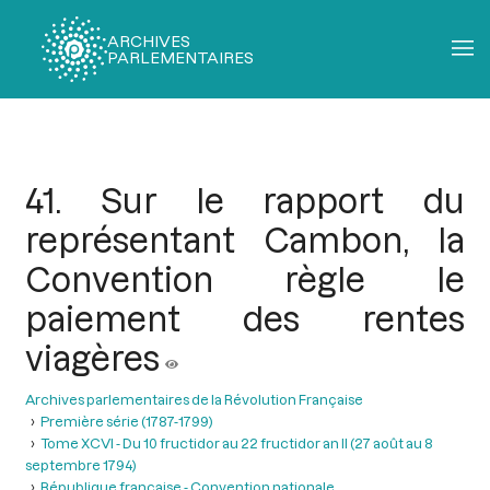
ARCHIVES
PARLEMENTAIRES
Fil
d'Ariane
41. Sur le rapport du
représentant Cambon, la
Convention règle le
paiement des rentes
viagères
Archives parlementaires de la Révolution Française
Première série (1787-1799)
Tome XCVI - Du 10 fructidor au 22 fructidor an II (27 août au 8
septembre 1794)
République française - Convention nationale