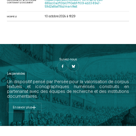
CONTENANT LE DOCUMENT
68bcc0acf13b/c7f10ebf-f109-4b33-8947-
59d2a84e7844/manifest
10 octobre 2024 à 18:29
MODIFIÉ LE
Suivez-nous
Les perséides
Un dispositif pensé par Persée pour la valorisation de corpus
textuels et iconographiques numérisés construits en
partenariat avec des équipes de recherche et des institutions
documentaires.
En savoir plus