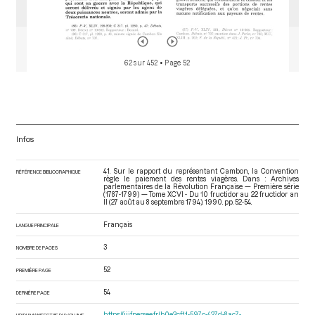
62 sur 452
• Page 52
Infos
41. Sur le rapport du représentant Cambon, la Convention
RÉFÉRENCE BIBLIOGRAPHIQUE
règle le paiement des rentes viagères. Dans : Archives
parlementaires de la Révolution Française — Première série
(1787-1799) — Tome XCVI - Du 10 fructidor au 22 fructidor an
II (27 août au 8 septembre 1794)
. 1990. pp. 52-54.
Français
LANGUE PRINCIPALE
3
NOMBRE DE PAGES
52
PREMIÈRE PAGE
54
DERNIÈRE PAGE
https://iiif.persee.fr/b0e2cf11-597c-427d-8ac7-
URI DU MANIFEST IIIF DU VOLUME