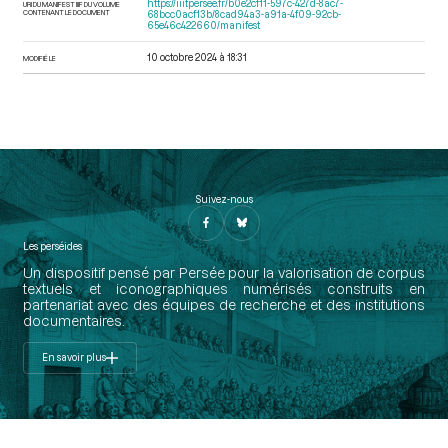
https://iiif.persee.fr/b0e2cf11-597c-427d-8ac7-
URI DU MANIFEST IIIF DU VOLUME
CONTENANT LE DOCUMENT
68bcc0acf13b/8cad94a3-a91a-4f09-92cb-
65e46c422660/manifest
10 octobre 2024 à 18:31
MODIFIÉ LE
Suivez-nous
Les perséides
Un dispositif pensé par Persée pour la valorisation de corpus
textuels et iconographiques numérisés construits en
partenariat avec des équipes de recherche et des institutions
documentaires.
En savoir plus