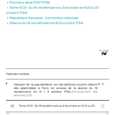
Première série (1787-1799)
Tome XCIX - Du 18 vendémiaire au 2 brumaire an III (9 au 23
octobre 1794)
République française - Convention nationale
Séance du 18 vendémiaire an III (9 octobre 1794)
Partager
Table des matières
Décision de ne pas délibérer sur des pétitions voulant obtenir
des assemblées à Paris, en annexe de la séance du 18
vendémiaire an III ( 9 octobre 1794)
[Déroulement des
séances]
p.36
V
Tome XCIX - Du 18 vendémiaire au 2 brumaire an III (9 au 23 octobre 1794)
i
s