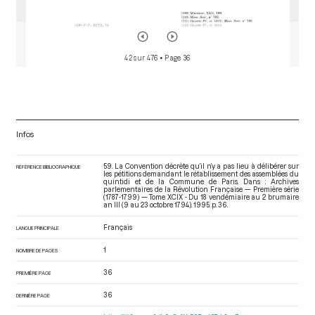
42 sur 476
• Page 36
Infos
59. La Convention décrète qu’il n’y a pas lieu à délibérer sur
RÉFÉRENCE BIBLIOGRAPHIQUE
les pétitions demandant le rétablissement des assemblées du
quintidi et de la Commune de Paris. Dans : Archives
parlementaires de la Révolution Française — Première série
(1787-1799) — Tome XCIX - Du 18 vendémiaire au 2 brumaire
an III (9 au 23 octobre 1794)
. 1995. p. 36.
Français
LANGUE PRINCIPALE
1
NOMBRE DE PAGES
36
PREMIÈRE PAGE
36
DERNIÈRE PAGE