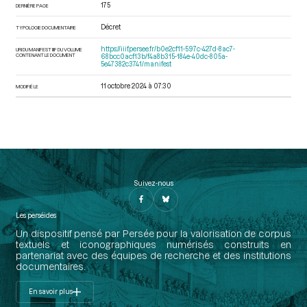
175
DERNIÈRE PAGE
Décret
TYPOLOGIE DOCUMENTAIRE
https://iiif.persee.fr/b0e2cf11-597c-427d-8ac7-
URI DU MANIFEST IIIF DU VOLUME
CONTENANT LE DOCUMENT
68bcc0acf13b/f4a8b315-184e-40dc-805a-
5e47382c3741/manifest
11 octobre 2024 à 07:30
MODIFIÉ LE
Suivez-nous
Les perséides
Un dispositif pensé par Persée pour la valorisation de corpus
textuels et iconographiques numérisés construits en
partenariat avec des équipes de recherche et des institutions
documentaires.
En savoir plus