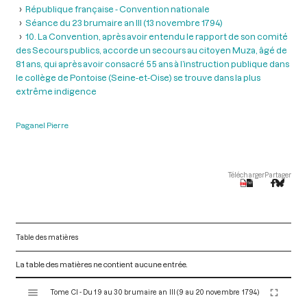
République française - Convention nationale
Séance du 23 brumaire an III (13 novembre 1794)
10. La Convention, après avoir entendu le rapport de son comité
des Secours publics, accorde un secours au citoyen Muza, âgé de
81 ans, qui après avoir consacré 55 ans à l’instruction publique dans
le collège de Pontoise (Seine-et-Oise) se trouve dans la plus
extrême indigence
Paganel Pierre
Télécharger
Partager
Table des matières
La table des matières ne contient aucune entrée.
V
Tome CI - Du 19 au 30 brumaire an III (9 au 20 novembre 1794)
i