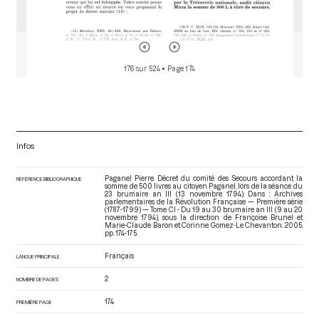
176 sur 524
• Page 174
Infos
Paganel Pierre. Décret du comité des Secours accordant la
RÉFÉRENCE BIBLIOGRAPHIQUE
somme de 500 livres au citoyen Paganel, lors de la séance du
23 brumaire an III (13 novembre 1794). Dans : Archives
parlementaires de la Révolution Française — Première série
(1787-1799) — Tome CI - Du 19 au 30 brumaire an III (9 au 20
novembre 1794)
, sous la direction de Françoise Brunel et
Marie-Claude Baron et Corinne Gomez-Le Chevanton. 2005.
pp. 174-175.
Français
LANGUE PRINCIPALE
2
NOMBRE DE PAGES
174
PREMIÈRE PAGE