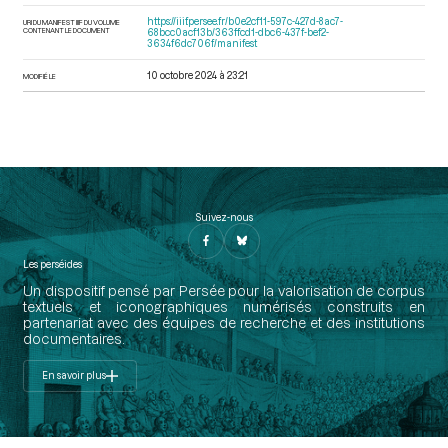
https://iiif.persee.fr/b0e2cf11-597c-427d-8ac7-
URI DU MANIFEST IIIF DU VOLUME
CONTENANT LE DOCUMENT
68bcc0acf13b/363ffcd1-dbc6-437f-bef2-
3634f6dc706f/manifest
10 octobre 2024 à 23:21
MODIFIÉ LE
Suivez-nous
Les perséides
Un dispositif pensé par Persée pour la valorisation de corpus
textuels et iconographiques numérisés construits en
partenariat avec des équipes de recherche et des institutions
documentaires.
En savoir plus