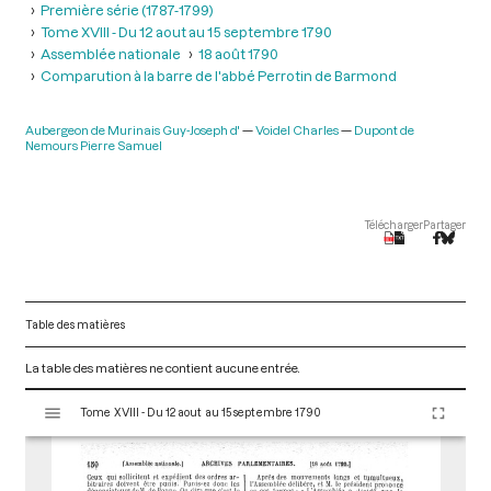
Première série (1787-1799)
Tome XVIII - Du 12 aout au 15 septembre 1790
Assemblée nationale
18 août 1790
Comparution à la barre de l'abbé Perrotin de Barmond
Aubergeon de Murinais Guy-Joseph d'
Voidel Charles
Dupont de
Nemours Pierre Samuel
Télécharger
Partager
Table des matières
La table des matières ne contient aucune entrée.
V
Tome XVIII - Du 12 aout au 15 septembre 1790
i
s
u
a