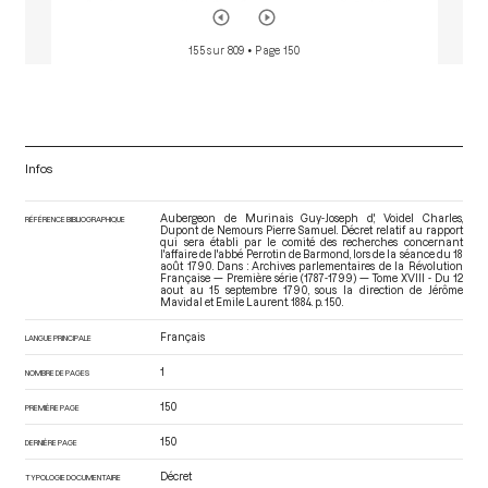
155 sur 809
• Page 150
Infos
Aubergeon de Murinais Guy-Joseph d', Voidel Charles,
RÉFÉRENCE BIBLIOGRAPHIQUE
Dupont de Nemours Pierre Samuel. Décret relatif au rapport
qui sera établi par le comité des recherches concernant
l'affaire de l'abbé Perrotin de Barmond, lors de la séance du 18
août 1790. Dans : Archives parlementaires de la Révolution
Française — Première série (1787-1799) — Tome XVIII - Du 12
aout au 15 septembre 1790
, sous la direction de Jérôme
Mavidal et Emile Laurent. 1884. p. 150.
Français
LANGUE PRINCIPALE
1
NOMBRE DE PAGES
150
PREMIÈRE PAGE
150
DERNIÈRE PAGE
Décret
TYPOLOGIE DOCUMENTAIRE