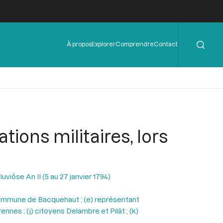
Rechercher
Menu
À propos
Explorer
Comprendre
Contact
de
l'en-
tête
ions militaires, lors
uviôse An II (5 au 27 janvier 1794)
) commune de Bacquehaut ; (e) représentant
nnes ; (j) citoyens Delambre et Pilât ; (k)