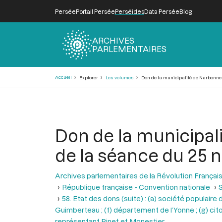
Persée
Portail Persée
Perséides
Data Persée
Blog
ARCHIVES
PARLEMENTAIRES
Fil
Accueil
Explorer
Les volumes
Don de la municipalité de Narbonne de
d'Ariane
Don de la municipali
de la séance du 25 ni
Archives parlementaires de la Révolution Françai
République française - Convention nationale
S
58. Etat des dons (suite) : (a) société populai
Guimberteau ; (f) département de l’Yonne ; (g) citoy
représentant Pinet et Monestier