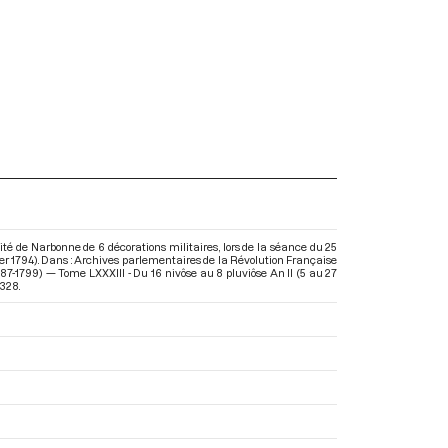
té de Narbonne de 6 décorations militaires, lors de la séance du 25
vier 1794). Dans : Archives parlementaires de la Révolution Française
87-1799) — Tome LXXXIII - Du 16 nivôse au 8 pluviôse An II (5 au 27
. 328.