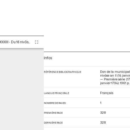
Tome LXXXIII - Du 16 nivôse au 8 pluviôse An II (5 au 27 janvier 1794)
Infos
Don de la municipali
RÉFÉRENCE BIBLIOGRAPHIQUE
nivôse an II (14 jan
— Première série (17
janvier 1794)
. 1961. p
Français
LANGUE PRINCIPALE
1
NOMBRE DE PAGES
328
PREMIÈRE PAGE
328
DERNIÈRE PAGE