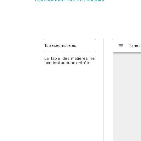
V
Table des matières
i
s
La table des matières ne
u
contient aucune entrée.
a
l
i
s
e
u
r
M
i
r
a