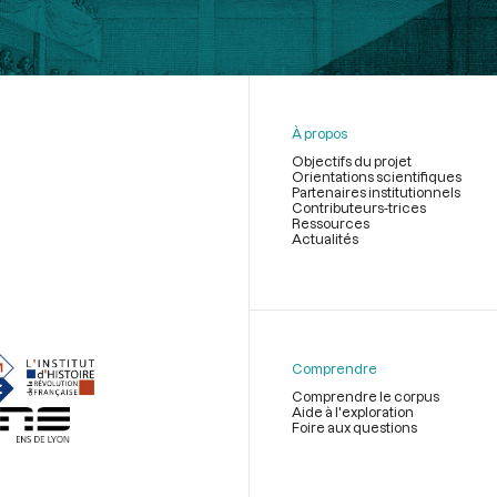
À propos
Objectifs du projet
Orientations scientifiques
Partenaires institutionnels
Contributeurs-trices
Ressources
Actualités
Menu
du
pied
de
Comprendre
page
Comprendre le corpus
Aide à l'exploration
Foire aux questions