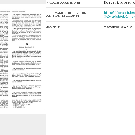
Don patriotique et
TYPOLOGIE DOCUMENTAIRE
https://iiif.persee.
URI DU MANIFEST IIIF DU VOLUME
CONTENANT LE DOCUMENT
3404a6ab9de2/mani
11 octobre 2024 à 01:
MODIFIÉ LE