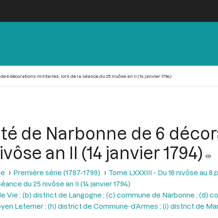
 6 décorations militaires, lors de la séance du 25 nivôse an II (14 janvier 1794)
té de Narbonne de 6 décorat
vôse an II (14 janvier 1794)
se
Première série (1787-1799)
Tome LXXXIII - Du 16 nivôse au 8 pl
éance du 25 nivôse an II (14 janvier 1794)
re de Vie ; (b) district de Langogne ; (c) commune de Narbonne ; (d
en Leterrier ; (h) district de Commune-d’Armes ; (i) district de Mare