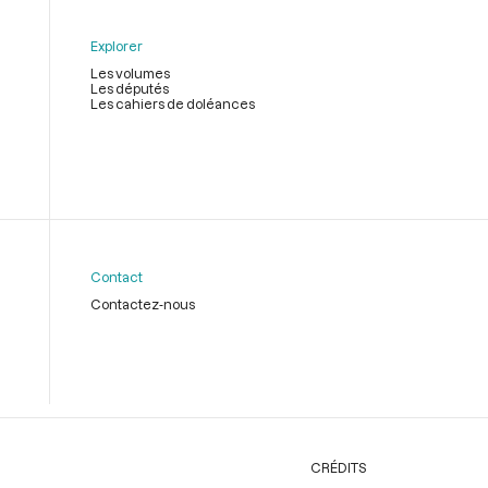
Explorer
Les volumes
Les députés
Les cahiers de doléances
Contact
Contactez-nous
CRÉDITS