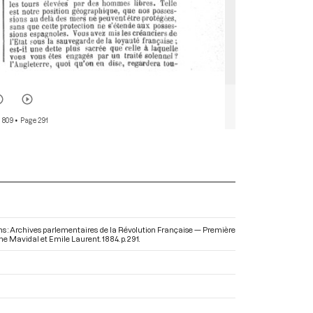
 809
• Page 291
Dans : Archives parlementaires de la Révolution Française — Première
ôme Mavidal et Emile Laurent. 1884. p. 291.