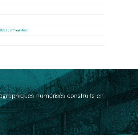
4f6dc706f/manifest
onographiques numérisés construits en