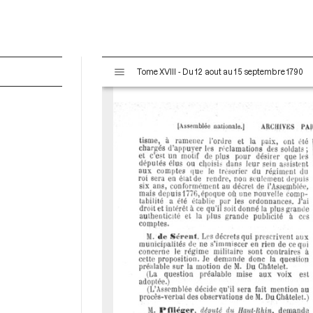
V
Tome XVIII - Du 12 aout au 15 septembre 1790
i
s
u
a
l
i
s
e
u
r
M
i
r
a
d
o