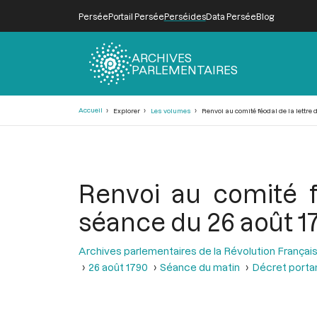
Persée
Portail Persée
Perséides
Data Persée
Blog
ARCHIVES
PARLEMENTAIRES
Fil
Accueil
Explorer
Les volumes
Renvoi au comité féodal de la lettre 
d'Ariane
Renvoi au comité f
séance du 26 août 1
Archives parlementaires de la Révolution Françai
26 août 1790
Séance du matin
Décret portan