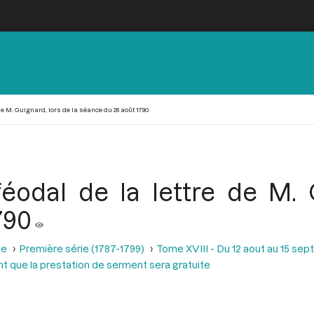
de M. Guignard, lors de la séance du 26 août 1790
éodal de la lettre de M. G
790
se
Première série (1787-1799)
Tome XVIII - Du 12 aout au 15 se
t que la prestation de serment sera gratuite