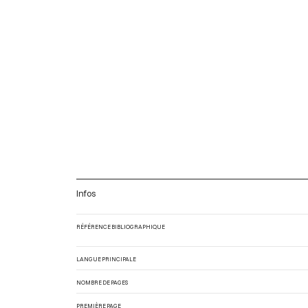
Infos
RÉFÉRENCE BIBLIOGRAPHIQUE
LANGUE PRINCIPALE
NOMBRE DE PAGES
PREMIÈRE PAGE