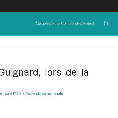
Rechercher
Menu
À propos
Explorer
Comprendre
Contact
de
l'en-
tête
uignard, lors de la
ptembre 1790
Assemblée nationale