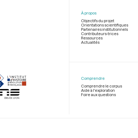
À propos
Objectifs du projet
Orientations scientifiques
Partenaires institutionnels
Contributeurs-trices
Ressources
Actualités
Menu
du
pied
de
Comprendre
page
Comprendre le corpus
Aide à l'exploration
Foire aux questions