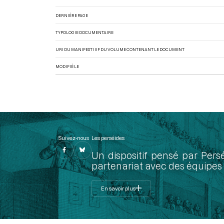
DERNIÈRE PAGE
TYPOLOGIE DOCUMENTAIRE
URI DU MANIFEST IIIF DU VOLUME CONTENANT LE DOCUMENT
MODIFIÉ LE
Suivez-nous
Les perséides
Un dispositif pensé par Pers
partenariat avec des équipes 
En savoir plus