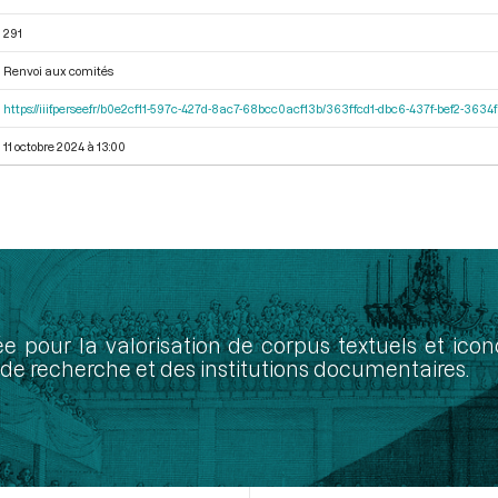
291
Renvoi aux comités
https://iiif.persee.fr/b0e2cf11-597c-427d-8ac7-68bcc0acf13b/363ffcd1-dbc6-437f-bef2-363
11 octobre 2024 à 13:00
ée pour la valorisation de corpus textuels et ic
de recherche et des institutions documentaires.