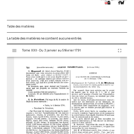
Table des matières
La table des matières ne contient aucune entrée.
V
Tome XXII - Du 3 janvier au 5 février 1791
i
s
u
a
l
i
s
e
u
r
M
i
r
a
d