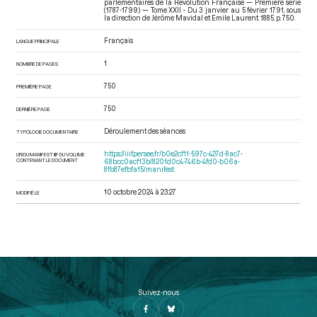
parlementaires de la Révolution Française — Première série
(1787-1799) — Tome XXII - Du 3 janvier au 5 février 1791
, sous
la direction de Jérôme Mavidal et Emile Laurent. 1885. p. 750.
Français
LANGUE PRINCIPALE
1
NOMBRE DE PAGES
750
PREMIÈRE PAGE
750
DERNIÈRE PAGE
Déroulement des séances
TYPOLOGIE DOCUMENTAIRE
https://iiif.persee.fr/b0e2cf11-597c-427d-8ac7-
URI DU MANIFEST IIIF DU VOLUME
CONTENANT LE DOCUMENT
68bcc0acf13b/8201d0c4-746b-4fd0-b06a-
8fb87efbfa15/manifest
10 octobre 2024 à 23:27
MODIFIÉ LE
Suivez-nous