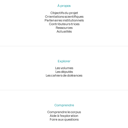
pied
À propos
de
page
Objectifs du projet
Orientations scientifiques
Partenaires institutionnels
Contributeurs-trices
Ressources
Actualités
Explorer
Les volumes
Les députés
Les cahiers de doléances
Comprendre
Comprendre le corpus
Aide à l'exploration
Foire aux questions