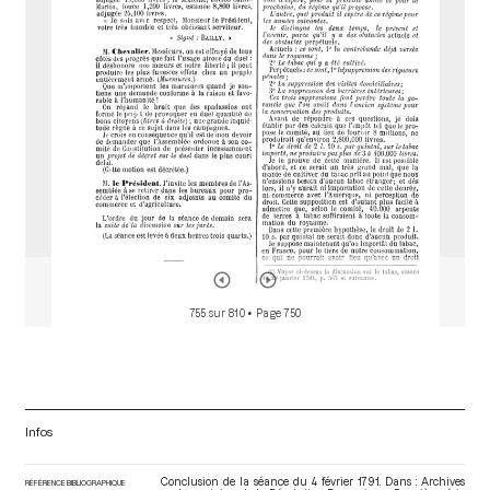
o
r
755 sur 810
• Page 750
Infos
Conclusion de la séance du 4 février 1791. Dans : Archives
RÉFÉRENCE BIBLIOGRAPHIQUE