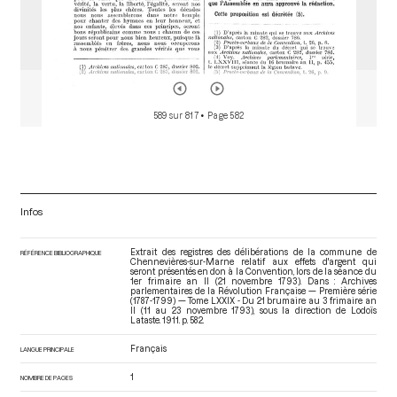
589 sur 817
• Page 582
Infos
Extrait des registres des délibérations de la commune de
RÉFÉRENCE BIBLIOGRAPHIQUE
Chennevières-sur-Marne relatif aux effets d'argent qui
seront présentés en don à la Convention, lors de la séance du
1er frimaire an II (21 novembre 1793). Dans : Archives
parlementaires de la Révolution Française — Première série
(1787-1799) — Tome LXXIX - Du 21 brumaire au 3 frimaire an
II (11 au 23 novembre 1793)
, sous la direction de Lodoïs
Lataste. 1911. p. 582.
Français
LANGUE PRINCIPALE
1
NOMBRE DE PAGES