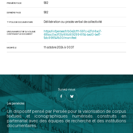
582
PREMIÈRE PAGE
582
DERNIÈRE PAGE
Délibération ou procès verbal de collectivité
TYPOLOGIE DOCUMENTAIRE
https://iiif.persee.fr/b0e2cf11-597c-427d-8ac7-
URI DU MANIFEST IIIF DU VOLUME
CONTENANT LE DOCUMENT
68bcc0acf13b/66d69299-8154-4ed0-bef7-
5dc99854fb30/manifest
11 octobre 2024 à 00:37
MODIFIÉ LE
Suivez-nous
Les perséides
Un dispositif pensé par Persée pour la valorisation de corpus
textuels et iconographiques numérisés construits en
partenariat avec des équipes de recherche et des institutions
documentaires.