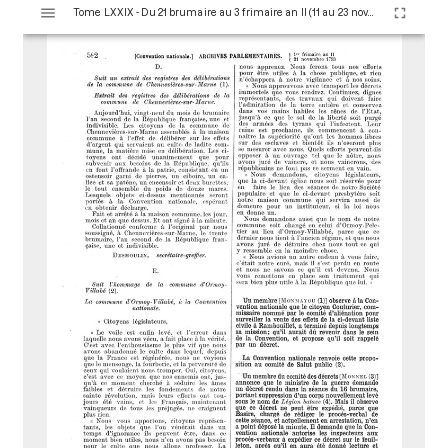
V
Tome LXXIX - Du 21 brumaire au 3 frimaire an II (11 au 23 novembre 1793)
i
s
u
a
l
i
s
e
u
r
M
i
r
a
d
o
r