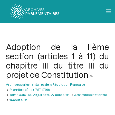
ARCHIVES
PARLEMENTAIRES
Fil
d'Ariane
Adoption de la IIème
section (articles 1 à 11) du
chapitre III du titre III du
projet de Constitution
Archives parlementaires de la Révolution Française
Première série (1787-1799)
Tome XXIX - Du 29 juillet au 27 août 1791.
Assemblée nationale
14 août 1791