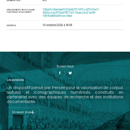
437
DERNIÈRE PAGE
https://iiif.persee.fr/b0e2cf11-597c-427d-8ac7-
URI DU MANIFEST IIIF DU VOLUME
CONTENANT LE DOCUMENT
68bcc0acf13b/e7f877d3-32ae-43c2-bd18-
1981fce886ef/manifest
10 octobre 2024 à 18:08
MODIFIÉ LE
Suivez-nous
Les perséides
Un dispositif pensé par Persée pour la valorisation de corpus
textuels et iconographiques numérisés construits en
partenariat avec des équipes de recherche et des institutions
documentaires.
En savoir plus