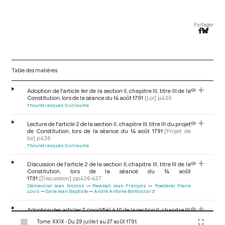
Partager
Table des matières
Adoption de l'article 1er de la section II, chapitre III, titre III de la
Constitution, lors de la séance du 14 août 1791
[Loi]
p.436
Thouret Jacques Guillaume
Lecture de l'article 2 de la section II, chapitre III, titre III du projet
de Constitution, lors de la séance du 14 août 1791
[Projet de
loi]
p.436
Thouret Jacques Guillaume
Discussion de l'article 2 de la section II, chapitre III, titre III de la
Constitution, lors de la séance du 14 août
1791
[Discussion]
pp.436-437
Démeunier Jean Nicolas
Rewbell Jean François
Roederer Pierre
Louis
Salle Jean Baptiste
André Antoine Balthazar d'
Adoption des articles 2 (modifié) à 10 de la section II, chapitre III,
V
titre III de la Constitution, lors de la séance du 14 août
Tome XXIX - Du 29 juillet au 27 août 1791.
1791
[Loi]
p.437