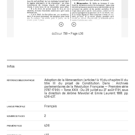
440 sur 799
• Page 436
Infos
Adoption de la IIème section (articles 1 à 11) du chapitre III du
RÉFÉRENCE BIBLIOGRAPHIQUE
titre III du projet de Constitution. Dans : Archives
parlementaires de la Révolution Française — Première série
(1787-1799) — Tome XXIX - Du 29 juillet au 27 août 1791.
, sous
la direction de Jérôme Mavidal et Emile Laurent. 1888. pp.
436-437.
Français
LANGUE PRINCIPALE
2
NOMBRE DE PAGES
436
PREMIÈRE PAGE