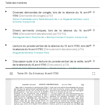
Table des matières
Diverses demandes de congés, lors de la séance du 14 avril
1790
[Demande de congés]
p.733
Rohan-Guéménée Louis René Edouard de
La Poype de Vertrieux Louis
Armand, marquis de
Divers serments civiques, lors de la séance du 14 avril
1790
[Déroulement des séances]
pp.733-734
Rochegude Henri-Paschal de
Bonnay Charles François, marquis de
Lecture du procès-verbal de la séance du 13 avril 1790, lors de
la séance du 14 avril 1790
[Déroulement des séances]
p.734
Muguet de Nanthou François Felix
Discussion suite à la lecture du procès-verbal de la veille, lors
de la séance du 14 avril 1790
[Discussion]
p.734
Sallé de Chou Etienne François
Thoret Jacques
Gouttes Jean-Louis
V
Royer Jean-Baptiste
Bonnay Charles François, marquis de
Lavie
Marc David
Eymar Jean-François d'
Tome XII - Du 2 mars au 14 avril 1790
i
s
u
a
l
i
s