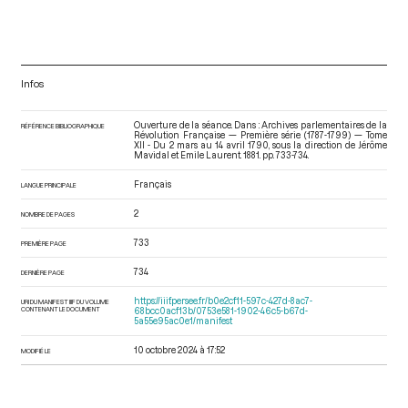
Infos
Ouverture de la séance. Dans : Archives parlementaires de la
RÉFÉRENCE BIBLIOGRAPHIQUE
Révolution Française — Première série (1787-1799) — Tome
XII - Du 2 mars au 14 avril 1790
, sous la direction de Jérôme
Mavidal et Emile Laurent. 1881. pp. 733-734.
Français
LANGUE PRINCIPALE
2
NOMBRE DE PAGES
733
PREMIÈRE PAGE
734
DERNIÈRE PAGE
https://iiif.persee.fr/b0e2cf11-597c-427d-8ac7-
URI DU MANIFEST IIIF DU VOLUME
CONTENANT LE DOCUMENT
68bcc0acf13b/0753e581-1902-46c5-b67d-
5a55e95ac0e1/manifest
10 octobre 2024 à 17:52
MODIFIÉ LE