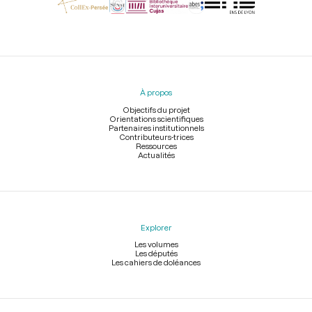
Menu
du
pied
À propos
de
page
Objectifs du projet
Orientations scientifiques
Partenaires institutionnels
Contributeurs-trices
Ressources
Actualités
Explorer
Les volumes
Les députés
Les cahiers de doléances