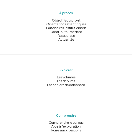
du
pied
À propos
de
page
Objectifs du projet
Orientations scientifiques
Partenaires institutionnels
Contributeurs-trices
Ressources
Actualités
Explorer
Les volumes
Les députés
Les cahiers de doléances
Comprendre
Comprendre le corpus
Aide à l'exploration
Foire aux questions