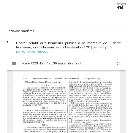
Partager
Table des matières
Décret relatif aux honneurs publics à la mémoire de J.-J.
Rousseau, lors de la séance du 21 septembre 1791
[Décret]
p.132
Démeunier Jean Nicolas
V
Tome XXXI - Du 17 au 30 septembre 1791
i
s
u
a
l
i
s
e
u
r
M
i