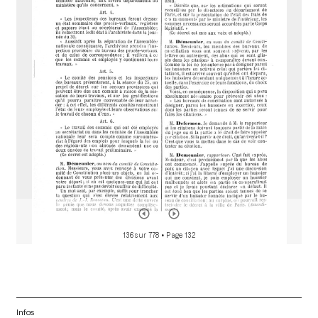
r
a
d
o
r
136 sur 778
• Page 132
Infos