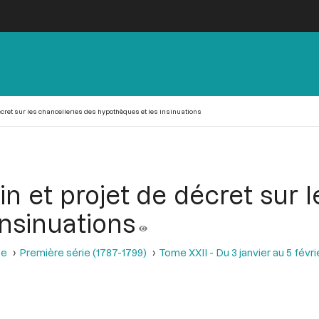
écret sur les chancelleries des hypothèques et les insinuations
n et projet de décret sur 
insinuations
se
Première série (1787-1799)
Tome XXII - Du 3 janvier au 5 févri