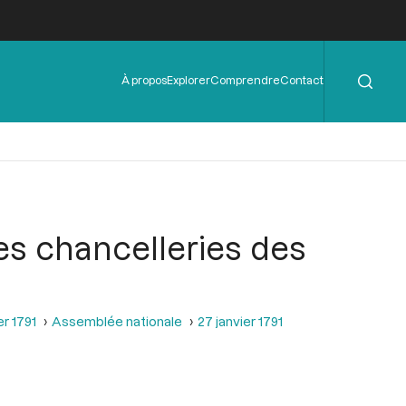
Rechercher
Menu
À propos
Explorer
Comprendre
Contact
de
l'en-
tête
les chancelleries des
er 1791
Assemblée nationale
27 janvier 1791