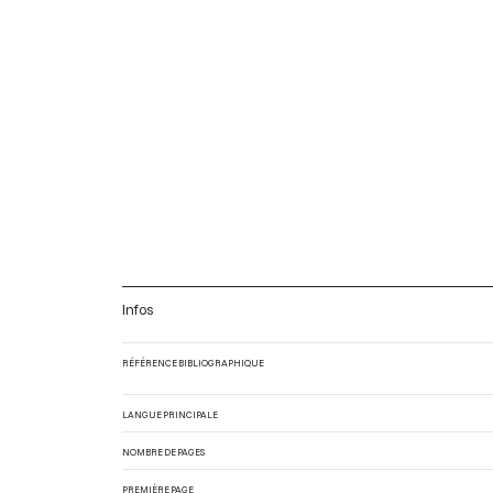
Infos
RÉFÉRENCE BIBLIOGRAPHIQUE
LANGUE PRINCIPALE
NOMBRE DE PAGES
PREMIÈRE PAGE