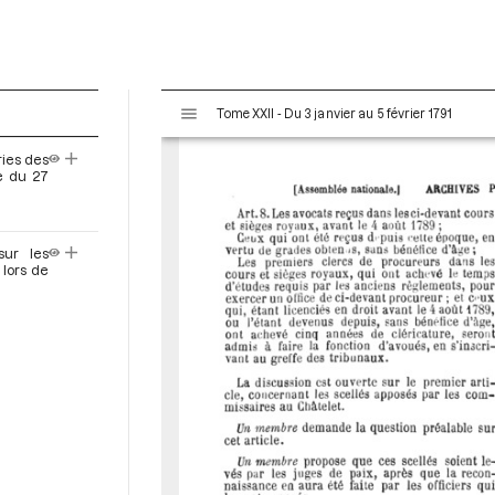
V
Tome XXII - Du 3 janvier au 5 février 1791
i
s
ries des
u
e du 27
a
l
i
sur les
s
 lors de
e
u
r
M
i
r
a
d
o