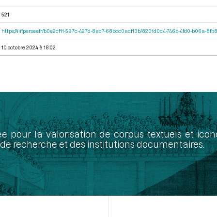
521
https://iiif.persee.fr/b0e2cf11-597c-427d-8ac7-68bcc0acf13b/8201d0c4-746b-4fd0-b06a-8fb
10 octobre 2024 à 18:02
ée pour la valorisation de corpus textuels et ic
de recherche et des institutions documentaires.