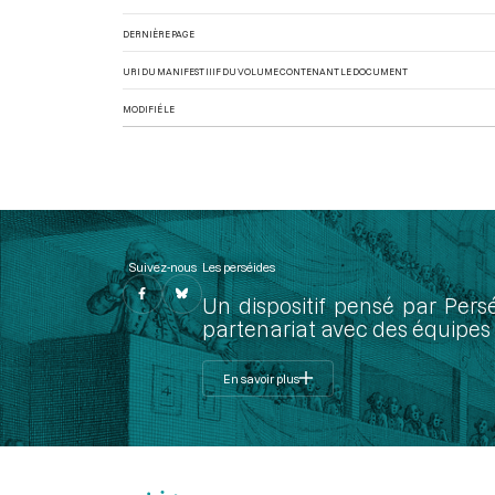
DERNIÈRE PAGE
URI DU MANIFEST IIIF DU VOLUME CONTENANT LE DOCUMENT
MODIFIÉ LE
Suivez-nous
Les perséides
Un dispositif pensé par Pers
partenariat avec des équipes 
En savoir plus