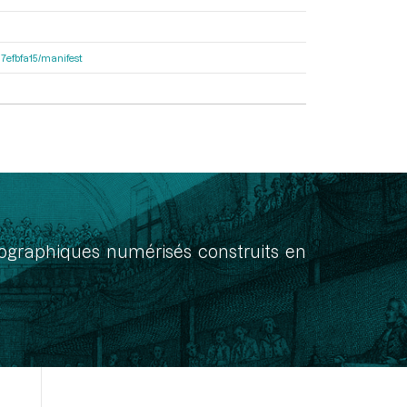
87efbfa15/manifest
onographiques numérisés construits en