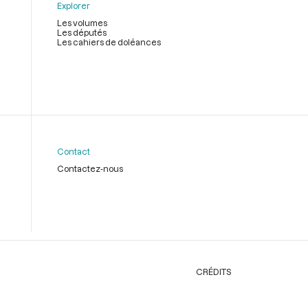
Explorer
Les volumes
Les députés
Les cahiers de doléances
Contact
Contactez-nous
CRÉDITS