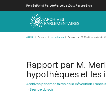
Persée
Portail Persée
Perséides
Data Persée
Blog
ARCHIVES
PARLEMENTAIRES
Fil
Accueil
Explorer
Les volumes
Rapport par M. Merlin et projet de d
d'Ariane
Rapport par M. Merli
hypothèques et les 
Archives parlementaires de la Révolution Françai
Séance du soir