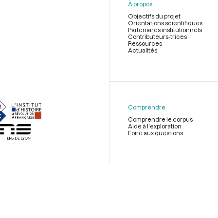
À propos
Objectifs du projet
Orientations scientifiques
Partenaires institutionnels
Contributeurs-trices
Ressources
Actualités
Menu
du
pied
de
Comprendre
page
Comprendre le corpus
Aide à l'exploration
Foire aux questions