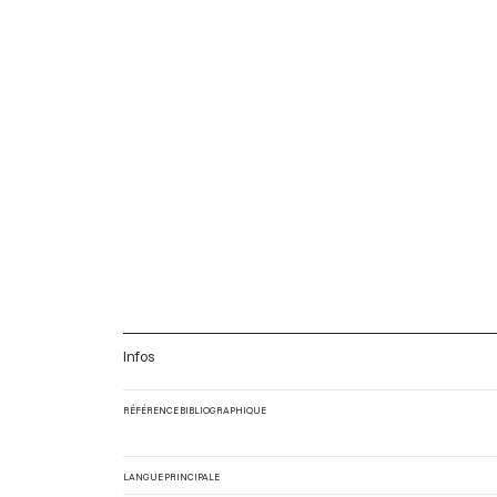
Infos
RÉFÉRENCE BIBLIOGRAPHIQUE
LANGUE PRINCIPALE