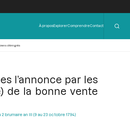
Rechercher
Menu
À propos
Explorer
Comprendre
Contact
de
l'en-
tête
 biens d’émigrés
es l’annonce par les
e) de la bonne vente
2 brumaire an III (9 au 23 octobre 1794)