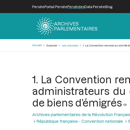
Persée
Portail Persée
Perséides
Data Persée
Blog
ARCHIVES
PARLEMENTAIRES
Fil
Accueil
Explorer
Les volumes
1. La Convention renvoie au comité d
d'Ariane
1. La Convention re
administrateurs du 
de biens d’émigrés
Archives parlementaires de la Révolution Françai
République française - Convention nationale
S