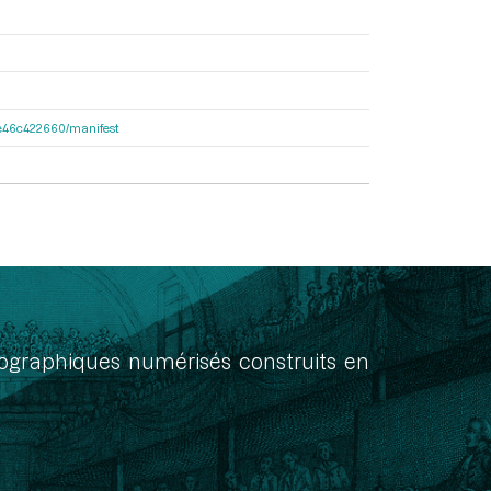
65e46c422660/manifest
onographiques numérisés construits en