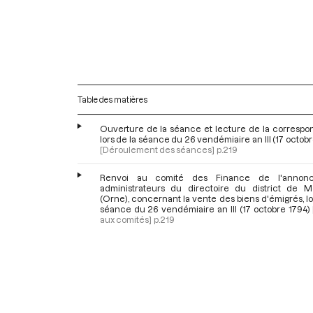
Table des matières
Ouverture de la séance et lecture de la correspo
lors de la séance du 26 vendémiaire an III (17 octob
[Déroulement des séances]
p.219
Renvoi au comité des Finance de l'annon
administrateurs du directoire du district de M
(Orne), concernant la vente des biens d'émigrés, lo
séance du 26 vendémiaire an III (17 octobre 1794)
aux comités]
p.219