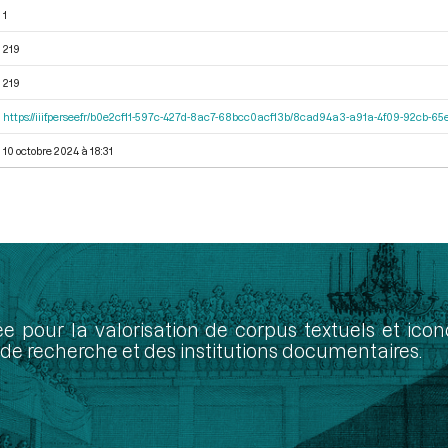
1
219
219
https://iiif.persee.fr/b0e2cf11-597c-427d-8ac7-68bcc0acf13b/8cad94a3-a91a-4f09-92cb-
10 octobre 2024 à 18:31
ée pour la valorisation de corpus textuels et ic
de recherche et des institutions documentaires.