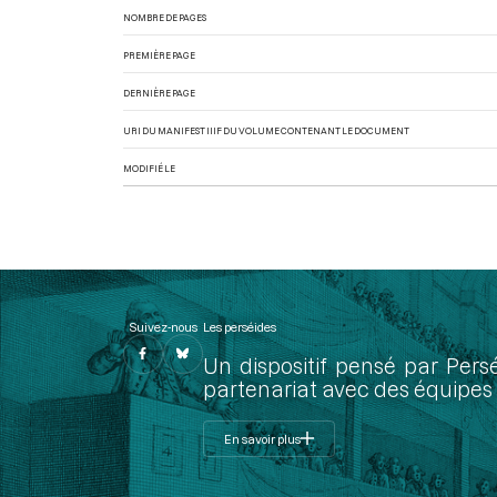
NOMBRE DE PAGES
PREMIÈRE PAGE
DERNIÈRE PAGE
URI DU MANIFEST IIIF DU VOLUME CONTENANT LE DOCUMENT
MODIFIÉ LE
Suivez-nous
Les perséides
Un dispositif pensé par Pers
partenariat avec des équipes 
En savoir plus