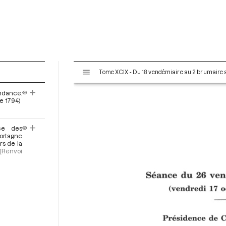
V
Tome XCIX - Du 18 vendémiaire au 2 brumaire an
i
s
ndance,
u
re 1794)
a
l
ce des
i
ortagne
s
rs de la
e
[Renvoi
u
r
M
i
r
a
d