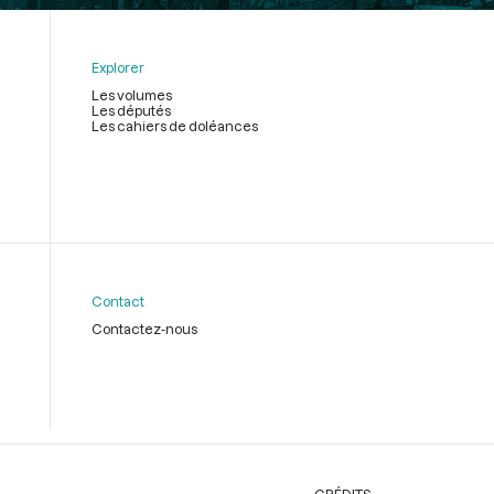
Explorer
Les volumes
Les députés
Les cahiers de doléances
Contact
Contactez-nous
CRÉDITS