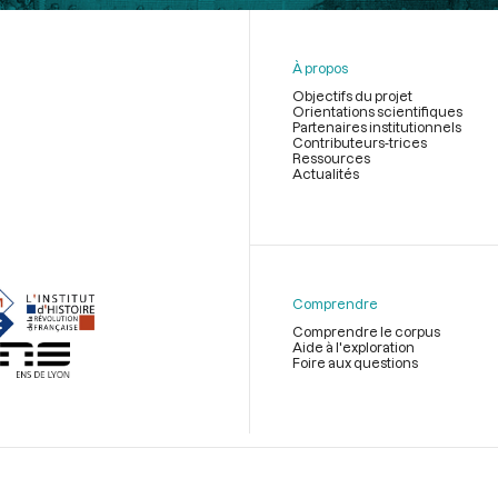
À propos
Objectifs du projet
Orientations scientifiques
Partenaires institutionnels
Contributeurs-trices
Ressources
Actualités
Menu
du
pied
de
Comprendre
page
Comprendre le corpus
Aide à l'exploration
Foire aux questions