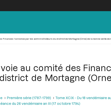
es Finances l’annonce par les administrateurs du district de Mortagne (Orne) de la bonne vente de
nvoie au comité des Financ
district de Mortagne (Orn
se
Première série (1787-1799)
Tome XCIX - Du 18 vendémiaire au 
éance du 26 vendémiaire an III (17 octobre 1794)