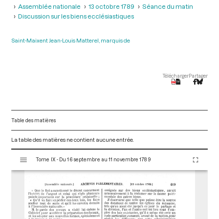
Assemblée nationale
13 octobre 1789
Séance du matin
Discussion sur les biens ecclésiastiques
Saint-Maixent Jean-Louis Matterel, marquis de
Télécharger
Partager
Table des matières
La table des matières ne contient aucune entrée.
V
Tome IX - Du 16 septembre au 11 novembre 1789
i
s
u
a
l
i
s