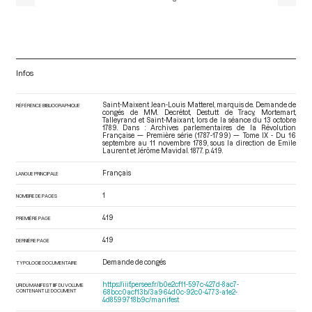
Infos
Saint-Maixent Jean-Louis Matterel, marquis de. Demande de
RÉFÉRENCE BIBLIOGRAPHIQUE
congés de MM. Decrétot, Destutt de Tracy, Mortemart,
Talleyrand et Saint-Maixant, lors de la séance du 13 octobre
1789. Dans : Archives parlementaires de la Révolution
Française — Première série (1787-1799) — Tome IX - Du 16
septembre au 11 novembre 1789
, sous la direction de Emile
Laurent et Jérôme Mavidal. 1877. p. 419.
Français
LANGUE PRINCIPALE
1
NOMBRE DE PAGES
419
PREMIÈRE PAGE
419
DERNIÈRE PAGE
Demande de congés
TYPOLOGIE DOCUMENTAIRE
https://iiif.persee.fr/b0e2cf11-597c-427d-8ac7-
URI DU MANIFEST IIIF DU VOLUME
CONTENANT LE DOCUMENT
68bcc0acf13b/3a964d0c-92c0-4773-a1e2-
4d8599718b9c/manifest