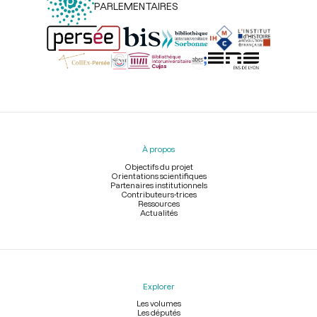
PARLEMENTAIRES
Menu
du
pied
À propos
de
page
Objectifs du projet
Orientations scientifiques
Partenaires institutionnels
Contributeurs-trices
Ressources
Actualités
Explorer
Les volumes
Les députés