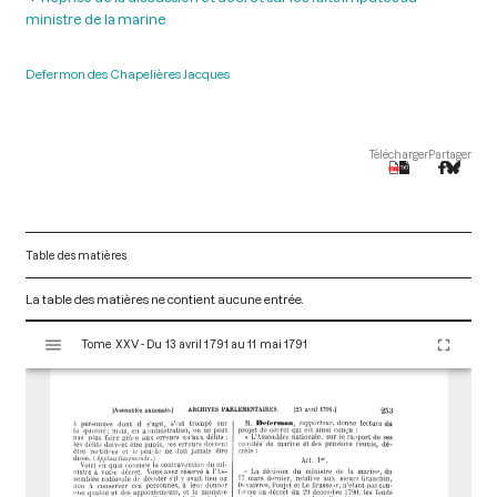
ministre de la marine
Defermon des Chapelières Jacques
Télécharger
Partager
Table des matières
La table des matières ne contient aucune entrée.
V
Tome XXV - Du 13 avril 1791 au 11 mai 1791
i
s
u
a
l
i
s