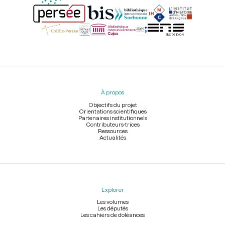
Menu
du
pied
À propos
de
page
Objectifs du projet
Orientations scientifiques
Partenaires institutionnels
Contributeurs-trices
Ressources
Actualités
Explorer
Les volumes
Les députés
Les cahiers de doléances