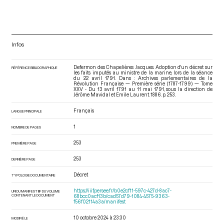
Infos
Defermon des Chapelières Jacques. Adoption d'un décret sur
RÉFÉRENCE BIBLIOGRAPHIQUE
les faits imputés au ministre de la marine, lors de la séance
du 22 avril 1791. Dans : Archives parlementaires de la
Révolution Française — Première série (1787-1799) — Tome
XXV - Du 13 avril 1791 au 11 mai 1791
, sous la direction de
Jérôme Mavidal et Emile Laurent. 1886. p. 253.
Français
LANGUE PRINCIPALE
1
NOMBRE DE PAGES
253
PREMIÈRE PAGE
253
DERNIÈRE PAGE
Décret
TYPOLOGIE DOCUMENTAIRE
https://iiif.persee.fr/b0e2cf11-597c-427d-8ac7-
URI DU MANIFEST IIIF DU VOLUME
CONTENANT LE DOCUMENT
68bcc0acf13b/cad57d79-1084-4575-9363-
f56f02114a3a/manifest
10 octobre 2024 à 23:30
MODIFIÉ LE