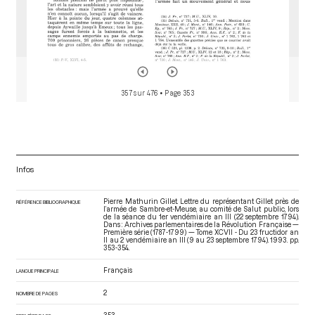
357 sur 476
• Page 353
Infos
Pierre Mathurin Gillet. Lettre du représentant Gillet près de
RÉFÉRENCE BIBLIOGRAPHIQUE
l’armée de Sambre-et-Meuse, au comité de Salut public, lors
de la séance du 1er vendémiaire an III (22 septembre 1794).
Dans : Archives parlementaires de la Révolution Française —
Première série (1787-1799) — Tome XCVII - Du 23 fructidor an
II au 2 vendémiaire an III (9 au 23 septembre 1794)
. 1993. pp.
353-354.
Français
LANGUE PRINCIPALE
2
NOMBRE DE PAGES