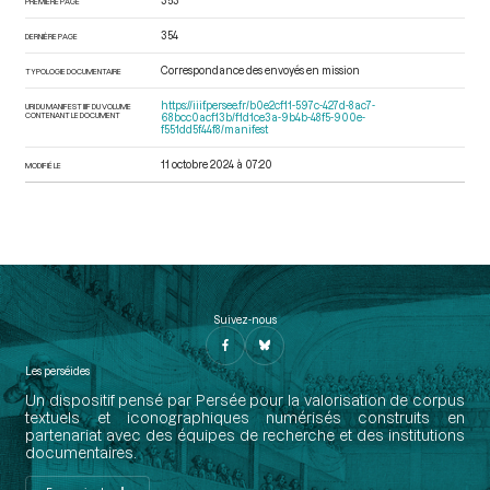
353
PREMIÈRE PAGE
354
DERNIÈRE PAGE
Correspondance des envoyés en mission
TYPOLOGIE DOCUMENTAIRE
https://iiif.persee.fr/b0e2cf11-597c-427d-8ac7-
URI DU MANIFEST IIIF DU VOLUME
CONTENANT LE DOCUMENT
68bcc0acf13b/f1d1ce3a-9b4b-48f5-900e-
f551dd5f44f8/manifest
11 octobre 2024 à 07:20
MODIFIÉ LE
Suivez-nous
Les perséides
Un dispositif pensé par Persée pour la valorisation de corpus
textuels et iconographiques numérisés construits en
partenariat avec des équipes de recherche et des institutions
documentaires.