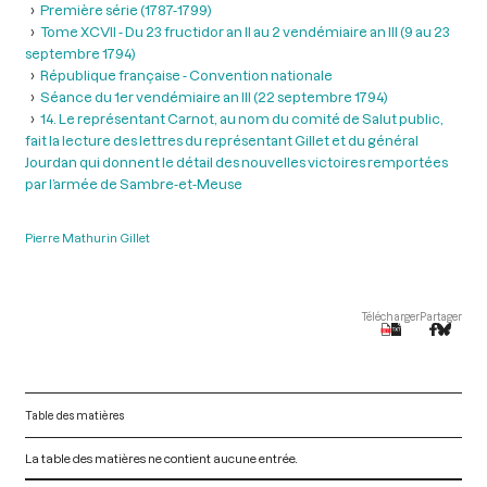
Première série (1787-1799)
Tome XCVII - Du 23 fructidor an II au 2 vendémiaire an III (9 au 23
septembre 1794)
République française - Convention nationale
Séance du 1er vendémiaire an III (22 septembre 1794)
14. Le représentant Carnot, au nom du comité de Salut public,
fait la lecture des lettres du représentant Gillet et du général
Jourdan qui donnent le détail des nouvelles victoires remportées
par l’armée de Sambre-et-Meuse
Pierre Mathurin Gillet
Télécharger
Partager
Table des matières
La table des matières ne contient aucune entrée.