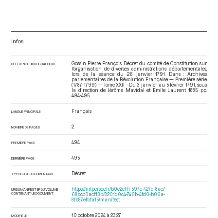
Infos
Gossin Pierre François. Décret du comité de Constitution sur
RÉFÉRENCE BIBLIOGRAPHIQUE
l'organisation de diverses administrations départementales,
lors de la séance du 26 janvier 1791. Dans : Archives
parlementaires de la Révolution Française — Première série
(1787-1799) — Tome XXII - Du 3 janvier au 5 février 1791
, sous
la direction de Jérôme Mavidal et Emile Laurent. 1885. pp.
494-495.
Français
LANGUE PRINCIPALE
2
NOMBRE DE PAGES
494
PREMIÈRE PAGE
495
DERNIÈRE PAGE
Décret
TYPOLOGIE DOCUMENTAIRE
https://iiif.persee.fr/b0e2cf11-597c-427d-8ac7-
URI DU MANIFEST IIIF DU VOLUME
CONTENANT LE DOCUMENT
68bcc0acf13b/8201d0c4-746b-4fd0-b06a-
8fb87efbfa15/manifest
10 octobre 2024 à 23:27
MODIFIÉ LE