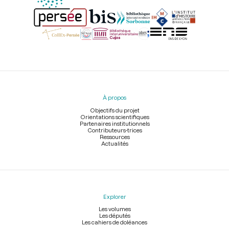
Menu
du
pied
À propos
de
page
Objectifs du projet
Orientations scientifiques
Partenaires institutionnels
Contributeurs-trices
Ressources
Actualités
Explorer
Les volumes
Les députés
Les cahiers de doléances