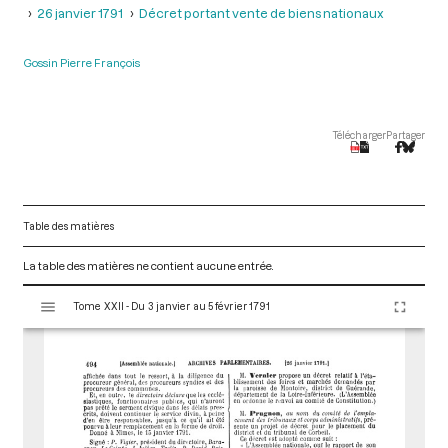
26 janvier 1791
Décret portant vente de biens nationaux
Gossin Pierre François
Télécharger
Partager
Table des matières
La table des matières ne contient aucune entrée.
V
Tome XXII - Du 3 janvier au 5 février 1791
i
s
u
a
l
i
s
e