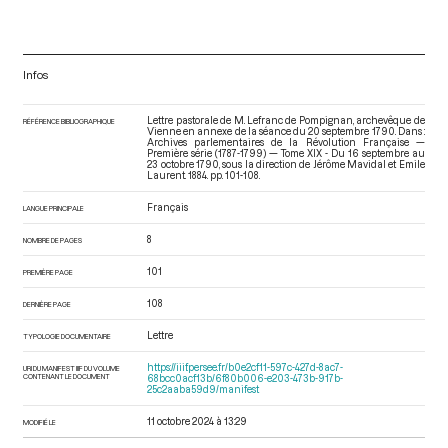
Infos
Lettre pastorale de M. Lefranc de Pompignan, archevêque de
RÉFÉRENCE BIBLIOGRAPHIQUE
Vienne en annexe de la séance du 20 septembre 1790. Dans :
Archives parlementaires de la Révolution Française —
Première série (1787-1799) — Tome XIX - Du 16 septembre au
23 octobre 1790
, sous la direction de Jérôme Mavidal et Emile
Laurent. 1884. pp. 101-108.
Français
LANGUE PRINCIPALE
8
NOMBRE DE PAGES
101
PREMIÈRE PAGE
108
DERNIÈRE PAGE
Lettre
TYPOLOGIE DOCUMENTAIRE
https://iiif.persee.fr/b0e2cf11-597c-427d-8ac7-
URI DU MANIFEST IIIF DU VOLUME
CONTENANT LE DOCUMENT
68bcc0acf13b/6f80b006-e203-473b-917b-
25c2aaba59d9/manifest
11 octobre 2024 à 13:29
MODIFIÉ LE