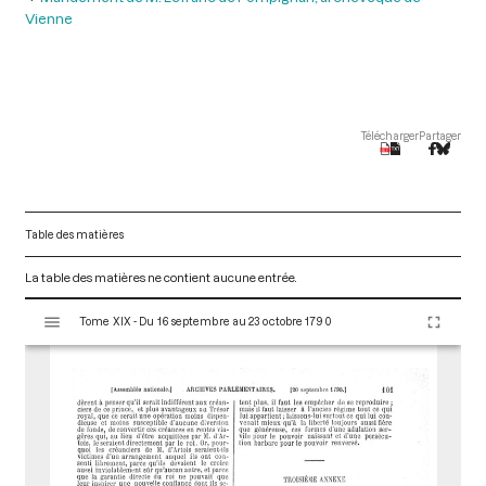
Vienne
Télécharger
Partager
Table des matières
La table des matières ne contient aucune entrée.
V
Tome XIX - Du 16 septembre au 23 octobre 1790
i
s
u
a
l
i
s
e