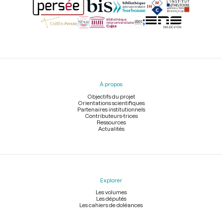
Menu
du
pied
À propos
de
page
Objectifs du projet
Orientations scientifiques
Partenaires institutionnels
Contributeurs-trices
Ressources
Actualités
Explorer
Les volumes
Les députés
Les cahiers de doléances