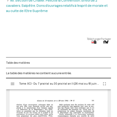
16i. Section de Châlier. Félicite la Convention. Envoi de 2
cavaliers. Salpêtre. Dons d’ouvrages relatifs à l’esprit de morale et
au culte de l’Etre Suprême
Télécharger
Partager
Table des matières
La table des matières ne contient aucune entrée.
V
Tome XCI - Du 7 prairial au 30 prairial an II (26 mai au 18 juin 1794)
i
s
u
a
l
i
s