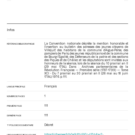
Infos
La Convention nationale décrète la mention honorable et
RÉFÉRENCE BIBLIOGRAPHIQUE
l’insertion au bulletin des adresses des jeunes citoyens de
Villejuif, des habitans de la commune d’Aigue-Perse, des
pompiers de Paris, des jeunes républicains et de la commune
de Bourg-l’Egalité, des Défenseurs de la patrie et des sections
des Piques et de Châlier, et les députations sont invitées aux
honneurs de la séance, lors de la séance du 10 prairial an II
(29 mai 1794). Dans : Archives parlementaires de la
Révolution Française — Première série (1787-1799) — Tome
XCI - Du 7 prairial au 30 prairial an II (26 mai au 18 juin
1794)
. 1976. p. 111.
Français
LANGUE PRINCIPALE
1
NOMBRE DE PAGES
111
PREMIÈRE PAGE
111
DERNIÈRE PAGE
Décret
TYPOLOGIE DOCUMENTAIRE
https://iiif.persee.fr/b0e2cf11-597c-427d-8ac7-
URI DU MANIFEST IIIF DU VOLUME