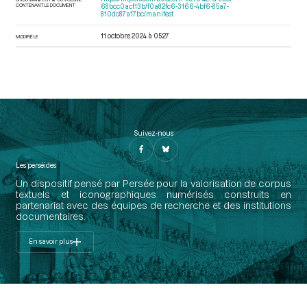
CONTENANT LE DOCUMENT
68bcc0acf13b/f0a82fc6-3166-4bf6-85a7-
810dc87a17bc/manifest
11 octobre 2024 à 05:27
MODIFIÉ LE
Suivez-nous
Les perséides
Un dispositif pensé par Persée pour la valorisation de corpus
textuels et iconographiques numérisés construits en
partenariat avec des équipes de recherche et des institutions
documentaires.
En savoir plus