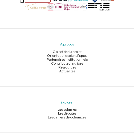
Menu
du
pied
À propos
de
page
Objectifs du projet
Orientations scientifiques
Partenaires institutionnels
Contributeurs-trices
Ressources
Actualités
Explorer
Les volumes
Les députés
Les cahiers de doléances