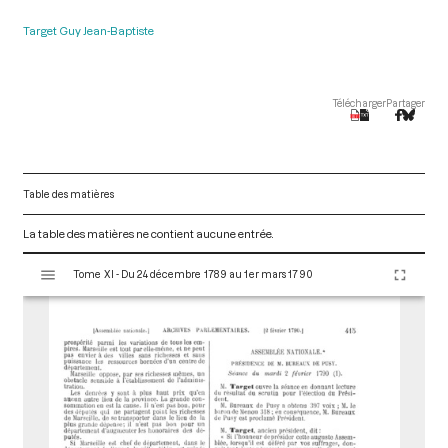
Target Guy Jean-Baptiste
Télécharger
Partager
Table des matières
La table des matières ne contient aucune entrée.
V
Tome XI - Du 24 décembre 1789 au 1er mars 1790
i
s
u
a
l
i
s
e
u