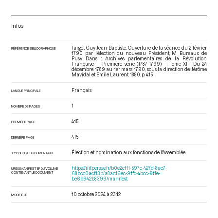
Infos
Target Guy Jean-Baptiste. Ouverture de la séance du 2 février
RÉFÉRENCE BIBLIOGRAPHIQUE
1790 par l'élection du nouveau Président, M. Bureaux de
Pusy. Dans : Archives parlementaires de la Révolution
Française — Première série (1787-1799) — Tome XI - Du 24
décembre 1789 au 1er mars 1790
, sous la direction de Jérôme
Mavidal et Emile Laurent. 1880. p. 415.
Français
LANGUE PRINCIPALE
1
NOMBRE DE PAGES
415
PREMIÈRE PAGE
415
DERNIÈRE PAGE
Élection et nomination aux fonctions de l'Assemblée
TYPOLOGIE DOCUMENTAIRE
https://iiif.persee.fr/b0e2cf11-597c-427d-8ac7-
URI DU MANIFEST IIIF DU VOLUME
CONTENANT LE DOCUMENT
68bcc0acf13b/a8ac16ec-91fc-4bcc-9f1e-
be6b942b8399/manifest
10 octobre 2024 à 23:12
MODIFIÉ LE