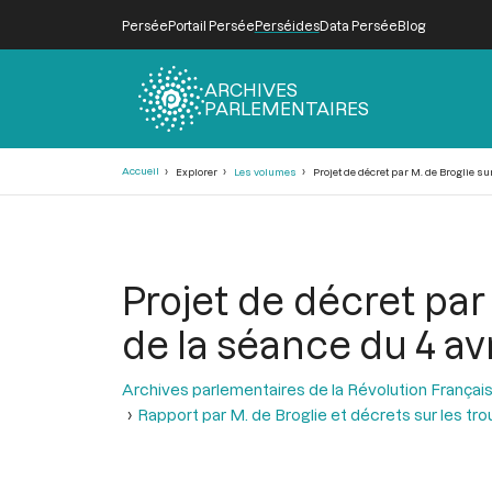
Persée
Portail Persée
Perséides
Data Persée
Blog
ARCHIVES
PARLEMENTAIRES
Fil
Accueil
Explorer
Les volumes
Projet de décret par M. de Broglie su
d'Ariane
Projet de décret par 
de la séance du 4 avr
Archives parlementaires de la Révolution Françai
Rapport par M. de Broglie et décrets sur les tr