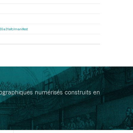
2155a31afc/manifest
onographiques numérisés construits en