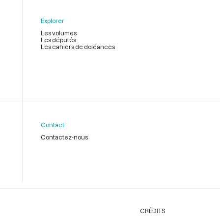
Explorer
Les volumes
Les députés
Les cahiers de doléances
Contact
Contactez-nous
CRÉDITS