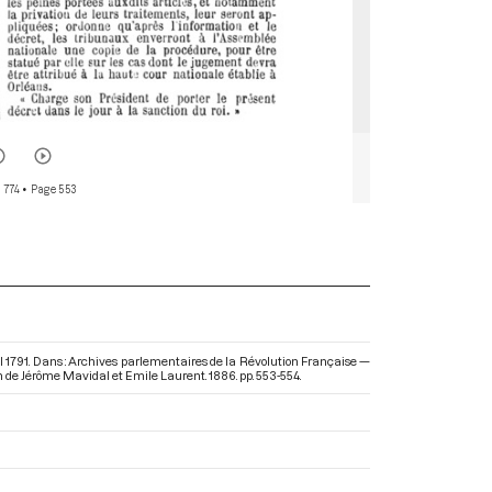
 774
• Page 553
ril 1791. Dans : Archives parlementaires de la Révolution Française —
ion de Jérôme Mavidal et Emile Laurent. 1886. pp. 553-554.