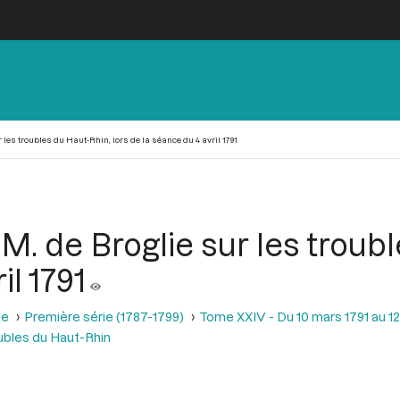
r les troubles du Haut-Rhin, lors de la séance du 4 avril 1791
M. de Broglie sur les troub
il 1791
se
Première série (1787-1799)
Tome XXIV - Du 10 mars 1791 au 12 
oubles du Haut-Rhin