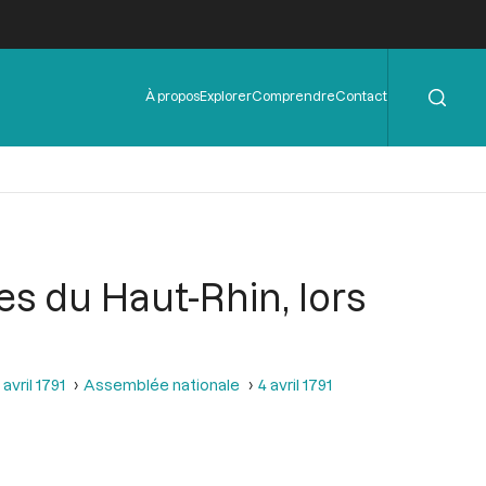
Rechercher
Menu
À propos
Explorer
Comprendre
Contact
de
l'en-
tête
les du Haut-Rhin, lors
avril 1791
Assemblée nationale
4 avril 1791