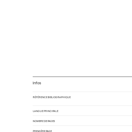
Infos
RÉFÉRENCE BIBLIOGRAPHIQUE
LANGUE PRINCIPALE
NOMBRE DE PAGES
PREMIÈRE PAGE