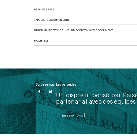
DERNIÈRE PAGE
TYPOLOGIE DOCUMENTAIRE
URI DU MANIFEST IIIF DU VOLUME CONTENANT LE DOCUMENT
MODIFIÉ LE
Suivez-nous
Les perséides
Un dispositif pensé par Pers
partenariat avec des équipes 
En savoir plus