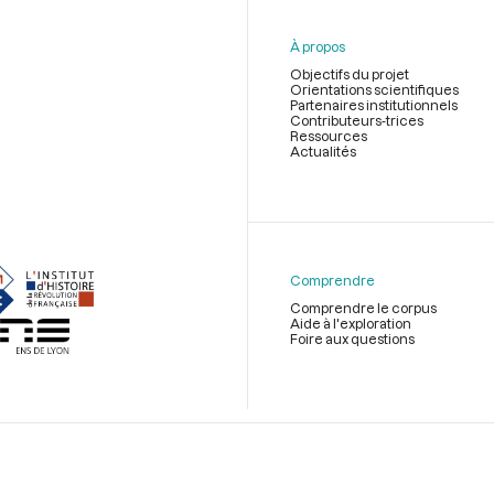
À propos
Objectifs du projet
Orientations scientifiques
Partenaires institutionnels
Contributeurs-trices
Ressources
Actualités
Menu
du
pied
de
Comprendre
page
Comprendre le corpus
Aide à l'exploration
Foire aux questions