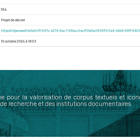
554
Projet de décret
https://iiif.persee.fr/b0e2cf11-597c-427d-8ac7-68bcc0acf13b/b406191f-53a6-48d6-88ff-68
10 octobre 2024 à 18:03
ée pour la valorisation de corpus textuels et ic
de recherche et des institutions documentaires.