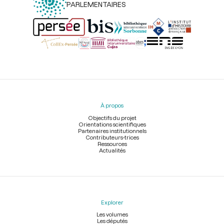
PARLEMENTAIRES
Menu
du
pied
À propos
de
page
Objectifs du projet
Orientations scientifiques
Partenaires institutionnels
Contributeurs-trices
Ressources
Actualités
Explorer
Les volumes
Les députés