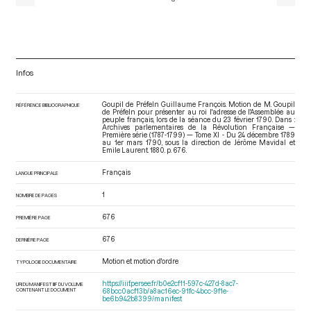
Infos
Goupil de Préfeln Guillaume François. Motion de M. Goupil
RÉFÉRENCE BIBLIOGRAPHIQUE
de Préfeln pour présenter au roi l'adresse de l'Assemblée au
peuple français, lors de la séance du 23 février 1790. Dans :
Archives parlementaires de la Révolution Française —
Première série (1787-1799) — Tome XI - Du 24 décembre 1789
au 1er mars 1790
, sous la direction de Jérôme Mavidal et
Emile Laurent. 1880. p. 676.
Français
LANGUE PRINCIPALE
1
NOMBRE DE PAGES
676
PREMIÈRE PAGE
676
DERNIÈRE PAGE
Motion et motion d'ordre
TYPOLOGIE DOCUMENTAIRE
https://iiif.persee.fr/b0e2cf11-597c-427d-8ac7-
URI DU MANIFEST IIIF DU VOLUME
CONTENANT LE DOCUMENT
68bcc0acf13b/a8ac16ec-91fc-4bcc-9f1e-
be6b942b8399/manifest