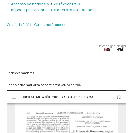
Assemblée nationale
23 février 1790
Rapport par M. Christin et décret sur les salines
Goupil de Préfeln Guillaume François
Télécharger
Partager
Table des matières
La table des matières ne contient aucune entrée.
V
Tome XI - Du 24 décembre 1789 au 1er mars 1790
i
s
u
a
l
i
s