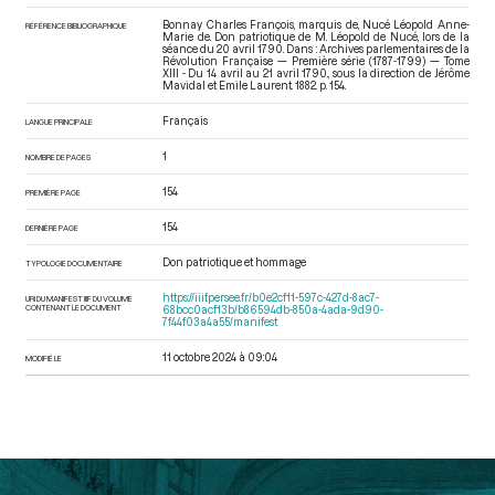
Bonnay Charles François, marquis de, Nucé Léopold Anne-
RÉFÉRENCE BIBLIOGRAPHIQUE
Marie de. Don patriotique de M. Léopold de Nucé, lors de la
séance du 20 avril 1790. Dans : Archives parlementaires de la
Révolution Française — Première série (1787-1799) — Tome
XIII - Du 14 avril au 21 avril 1790.
, sous la direction de Jérôme
Mavidal et Emile Laurent. 1882. p. 154.
Français
LANGUE PRINCIPALE
1
NOMBRE DE PAGES
154
PREMIÈRE PAGE
154
DERNIÈRE PAGE
Don patriotique et hommage
TYPOLOGIE DOCUMENTAIRE
https://iiif.persee.fr/b0e2cf11-597c-427d-8ac7-
URI DU MANIFEST IIIF DU VOLUME
CONTENANT LE DOCUMENT
68bcc0acf13b/b86594db-850a-4ada-9d90-
7f44f03a4a55/manifest
11 octobre 2024 à 09:04
MODIFIÉ LE