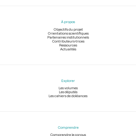
Menu
du
pied
À propos
de
page
Objectifs du projet
Orientations scientifiques
Partenaires institutionnels
Contributeurs-trices
Ressources
Actualités
Explorer
Les volumes
Les députés
Les cahiers de doléances
Comprendre
Comprendre le corpus