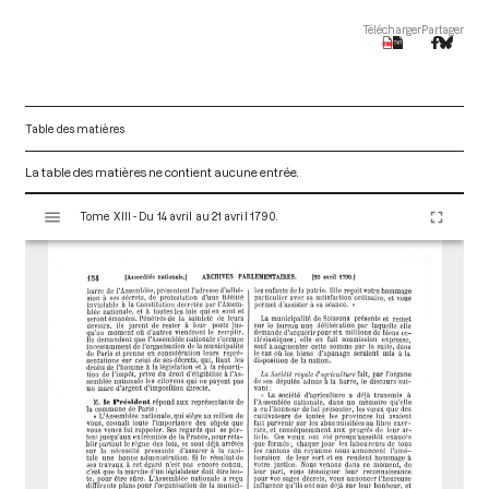
Télécharger
Partager
Table des matières
La table des matières ne contient aucune entrée.
V
Tome XIII - Du 14 avril au 21 avril 1790.
i
s
u
a
l
i
s
e
u
r
M
i
r