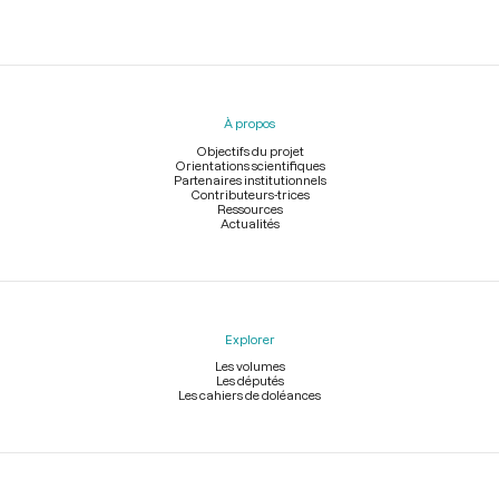
Menu
du
pied
À propos
de
page
Objectifs du projet
Orientations scientifiques
Partenaires institutionnels
Contributeurs-trices
Ressources
Actualités
Explorer
Les volumes
Les députés
Les cahiers de doléances