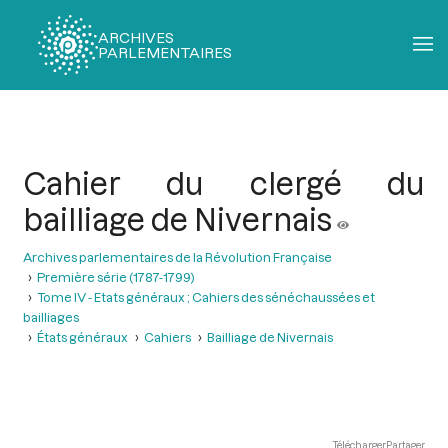
ARCHIVES
PARLEMENTAIRES
Fil
d'Ariane
Cahier du clergé du
bailliage de Nivernais
Archives parlementaires de la Révolution Française
Première série (1787-1799)
Tome IV - Etats généraux ; Cahiers des sénéchaussées et
bailliages
États généraux
Cahiers
Bailliage de Nivernais
Télécharger
Partager