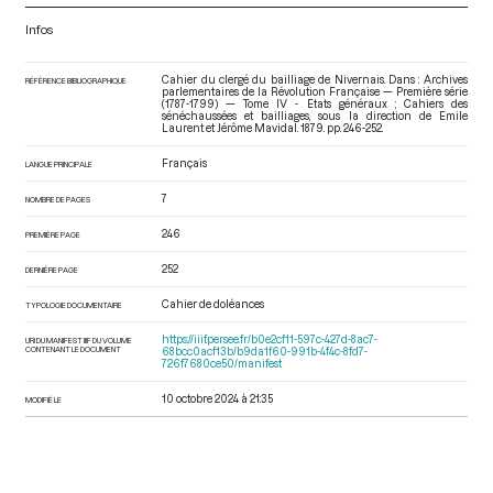
Infos
Cahier du clergé du bailliage de Nivernais. Dans : Archives
RÉFÉRENCE BIBLIOGRAPHIQUE
parlementaires de la Révolution Française — Première série
(1787-1799) — Tome IV - Etats généraux ; Cahiers des
sénéchaussées et bailliages
, sous la direction de Emile
Laurent et Jérôme Mavidal. 1879. pp. 246-252.
Français
LANGUE PRINCIPALE
7
NOMBRE DE PAGES
246
PREMIÈRE PAGE
252
DERNIÈRE PAGE
Cahier de doléances
TYPOLOGIE DOCUMENTAIRE
https://iiif.persee.fr/b0e2cf11-597c-427d-8ac7-
URI DU MANIFEST IIIF DU VOLUME
CONTENANT LE DOCUMENT
68bcc0acf13b/b9da1f60-991b-4f4c-8fd7-
726f7680ce50/manifest
10 octobre 2024 à 21:35
MODIFIÉ LE