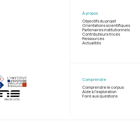
À propos
Objectifs du projet
Orientations scientifiques
Partenaires institutionnels
Contributeurs-trices
Ressources
Actualités
Menu
du
pied
de
Comprendre
page
Comprendre le corpus
Aide à l'exploration
Foire aux questions