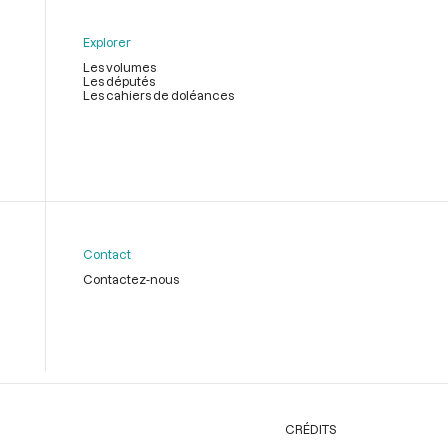
Explorer
Les volumes
Les députés
Les cahiers de doléances
Contact
Contactez-nous
CRÉDITS