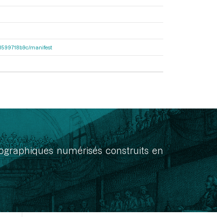
4d8599718b9c/manifest
onographiques numérisés construits en