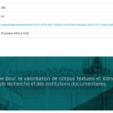
382
Loi
https://iiif.persee.fr/b0e2cf11-597c-427d-8ac7-68bcc0acf13b/3a964d0c-92c0-4773-a1e2-
10 octobre 2024 à 17:48
ée pour la valorisation de corpus textuels et ic
de recherche et des institutions documentaires.