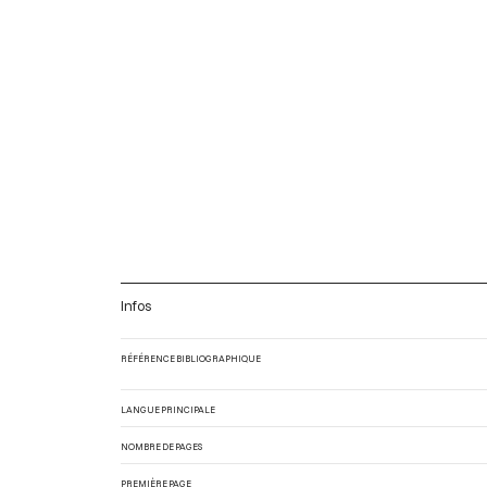
Infos
RÉFÉRENCE BIBLIOGRAPHIQUE
LANGUE PRINCIPALE
NOMBRE DE PAGES
PREMIÈRE PAGE