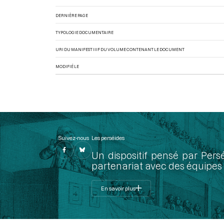
DERNIÈRE PAGE
TYPOLOGIE DOCUMENTAIRE
URI DU MANIFEST IIIF DU VOLUME CONTENANT LE DOCUMENT
MODIFIÉ LE
Suivez-nous
Les perséides
Un dispositif pensé par Pers
partenariat avec des équipes 
En savoir plus