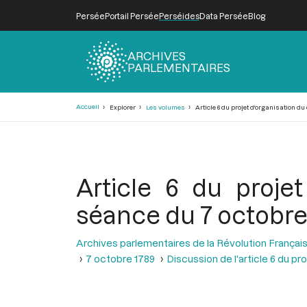
Persée
Portail Persée
Perséides
Data Persée
Blog
ARCHIVES
PARLEMENTAIRES
Fil
Accueil
Explorer
Les volumes
Article 6 du projet d'organisation du 
d'Ariane
Article 6 du projet
séance du 7 octobre
Archives parlementaires de la Révolution Françai
7 octobre 1789
Discussion de l'article 6 du pr