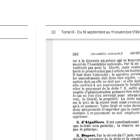
V
Tome IX - Du 16 septembre au 11 novembre 1789
i
s
u
a
l
i
s
e
u
r
M
i
r
a
d
o