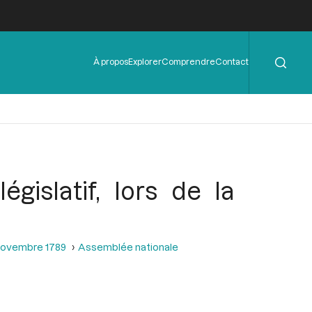
Rechercher
Menu
À propos
Explorer
Comprendre
Contact
de
l'en-
tête
gislatif, lors de la
 novembre 1789
Assemblée nationale