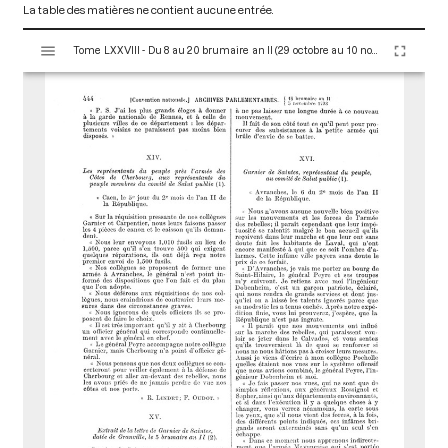
La table des matières ne contient aucune entrée.
V
Tome LXXVIII - Du 8 au 20 brumaire an II (29 octobre au 10 novembre 1793)
i
s
u
a
l
i
s
e
u
r
M
i
r
a
d
o
r