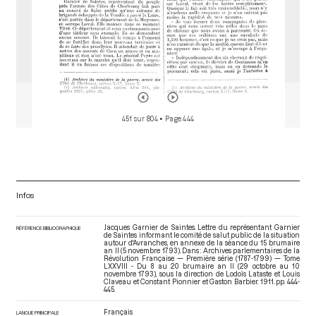
451 sur 804
• Page 444
Infos
Jacques Garnier de Saintes. Lettre du représentant Garnier
RÉFÉRENCE BIBLIOGRAPHIQUE
de Saintes informant le comité de salut public de la situation
autour d'Avranches, en annexe de la séance du 15 brumaire
an II (5 novembre 1793). Dans : Archives parlementaires de la
Révolution Française — Première série (1787-1799) — Tome
LXXVIII - Du 8 au 20 brumaire an II (29 octobre au 10
novembre 1793)
, sous la direction de Lodoïs Lataste et Louis
Claveau et Constant Pionnier et Gaston Barbier. 1911. pp. 444-
445.
Français
LANGUE PRINCIPALE