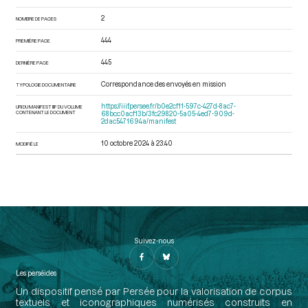
2
NOMBRE DE PAGES
444
PREMIÈRE PAGE
445
DERNIÈRE PAGE
Correspondance des envoyés en mission
TYPOLOGIE DOCUMENTAIRE
https://iiif.persee.fr/b0e2cf11-597c-427d-8ac7-
URI DU MANIFEST IIIF DU VOLUME
CONTENANT LE DOCUMENT
68bcc0acf13b/3fc29820-5a05-4ed7-909d-
2dac5471694a/manifest
10 octobre 2024 à 23:40
MODIFIÉ LE
Suivez-nous
Les perséides
Un dispositif pensé par Persée pour la valorisation de corpus
textuels et iconographiques numérisés construits en