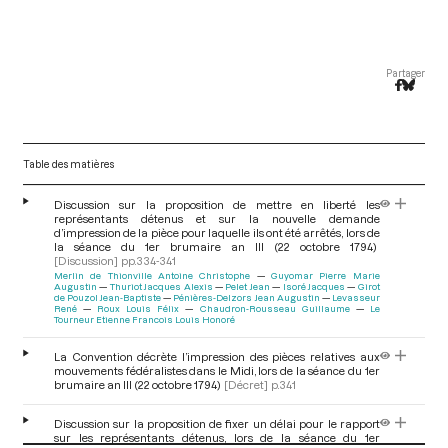
Partager
Table des matières
Discussion sur la proposition de mettre en liberté les
représentants détenus et sur la nouvelle demande
d’impression de la pièce pour laquelle ils ont été arrêtés, lors de
la séance du 1er brumaire an III (22 octobre 1794)
[Discussion]
pp.334-341
Merlin de Thionville Antoine Christophe
Guyomar Pierre Marie
Augustin
Thuriot Jacques Alexis
Pelet Jean
Isoré Jacques
Girot
de Pouzol Jean-Baptiste
Pénières-Delzors Jean Augustin
Levasseur
René
Roux Louis Félix
Chaudron-Rousseau Guillaume
Le
Tourneur Etienne Francois Louis Honoré
La Convention décrète l’impression des pièces relatives aux
mouvements fédéralistes dans le Midi, lors de la séance du 1er
brumaire an III (22 octobre 1794)
[Décret]
p.341
Discussion sur la proposition de fixer un délai pour le rapport
sur les représentants détenus, lors de la séance du 1er