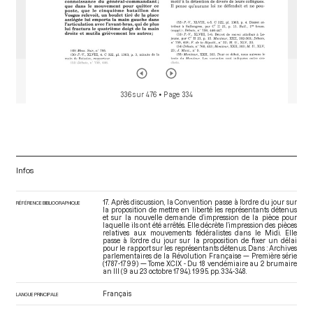
336 sur 476
• Page 334
Infos
17. Après discussion, la Convention passe à l’ordre du jour sur
RÉFÉRENCE BIBLIOGRAPHIQUE
la proposition de mettre en liberté les représentants détenus
et sur la nouvelle demande d’impression de la pièce pour
laquelle ils ont été arrêtés. Elle décrète l’impression des pièces
relatives aux mouvements fédéralistes dans le Midi. Elle
passe à l’ordre du jour sur la proposition de fixer un délai
pour le rapport sur les représentants détenus. Dans : Archives
parlementaires de la Révolution Française — Première série
(1787-1799) — Tome XCIX - Du 18 vendémiaire au 2 brumaire
an III (9 au 23 octobre 1794)
. 1995. pp. 334-348.
Français
LANGUE PRINCIPALE