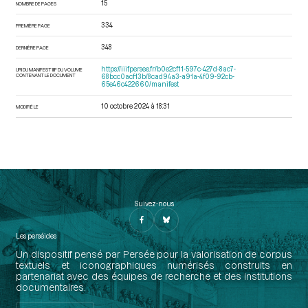
15
NOMBRE DE PAGES
334
PREMIÈRE PAGE
348
DERNIÈRE PAGE
https://iiif.persee.fr/b0e2cf11-597c-427d-8ac7-
URI DU MANIFEST IIIF DU VOLUME
CONTENANT LE DOCUMENT
68bcc0acf13b/8cad94a3-a91a-4f09-92cb-
65e46c422660/manifest
10 octobre 2024 à 18:31
MODIFIÉ LE
Suivez-nous
Les perséides
Un dispositif pensé par Persée pour la valorisation de corpus
textuels et iconographiques numérisés construits en
partenariat avec des équipes de recherche et des institutions
documentaires.