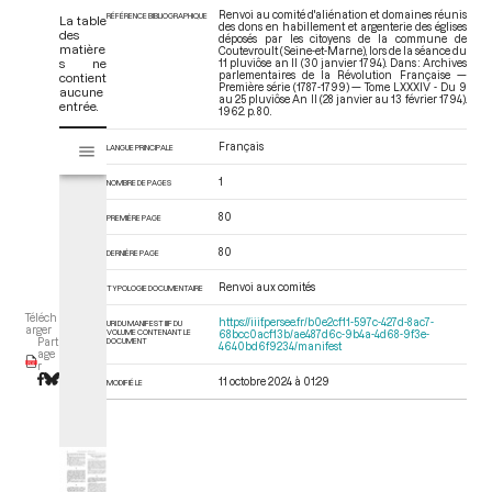
Renvoi au comité d'aliénation et domaines réunis
RÉFÉRENCE BIBLIOGRAPHIQUE
La table
des dons en habillement et argenterie des églises
des
déposés par les citoyens de la commune de
matière
Coutevroult (Seine-et-Marne), lors de la séance du
s ne
11 pluviôse an II (30 janvier 1794). Dans : Archives
parlementaires de la Révolution Française —
contient
Première série (1787-1799) — Tome LXXXIV - Du 9
aucune
au 25 pluviôse An II (28 janvier au 13 février 1794)
.
entrée.
1962. p. 80.
V
Français
LANGUE PRINCIPALE
Tome LXXXIV - Du 9 au 25 pluviôse An II (28 janvier au 13 février 1794)
i
s
1
NOMBRE DE PAGES
u
a
80
PREMIÈRE PAGE
l
80
DERNIÈRE PAGE
i
s
Renvoi aux comités
TYPOLOGIE DOCUMENTAIRE
e
Téléch
u
https://iiif.persee.fr/b0e2cf11-597c-427d-8ac7-
URI DU MANIFEST IIIF DU
arger
VOLUME CONTENANT LE
68bcc0acf13b/ae487d6c-9b4a-4d68-9f3e-
r
DOCUMENT
Part
4640bd6f9234/manifest
age
M
r
11 octobre 2024 à 01:29
i
MODIFIÉ LE
r
a
d
o