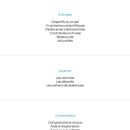
du
pied
À propos
de
page
Objectifs du projet
Orientations scientifiques
Partenaires institutionnels
Contributeurs-trices
Ressources
Actualités
Explorer
Les volumes
Les députés
Les cahiers de doléances
Comprendre
Comprendre le corpus
Aide à l'exploration
Foire aux questions