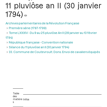
11 pluviôse an II (30 janvier
1794)
Archives parlementaires de la Révolution Française
Première série (1787-1799)
Tome LXXXIV - Du 9 au 25 pluviôse An II (28 janvier au 13 février
1794)
République française - Convention nationale
Séance du 11 pluviôse an II (30 janvier 1794)
33. Commune de Coutevroult. Dons. Envoi de cavaliers équipés
Table
des
matière
Infos
s