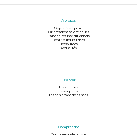
Menu
du
pied
À propos
de
page
Objectifs du projet
Orientations scientifiques
Partenaires institutionnels
Contributeurs-trices
Ressources
Actualités
Explorer
Les volumes
Les députés
Les cahiers de doléances
Comprendre
Comprendre le corpus