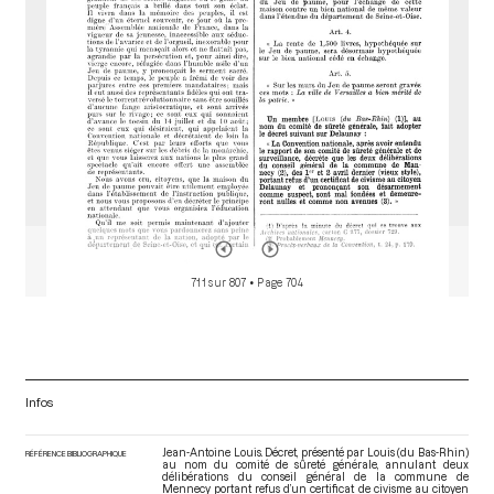
r
711 sur 807
• Page 704
Infos
Jean-Antoine Louis. Décret, présenté par Louis (du Bas-Rhin)
RÉFÉRENCE BIBLIOGRAPHIQUE
au nom du comité de sûreté générale, annulant deux
délibérations du conseil général de la commune de
Mennecy portant refus d’un certificat de civisme au citoyen