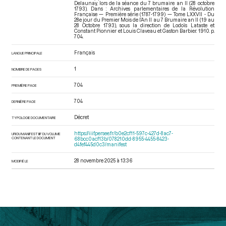
Delaunay, lors de la séance du 7 brumaire an II (28 octobre
1793). Dans : Archives parlementaires de la Révolution
Française — Première série (1787-1799) — Tome LXXVII - Du
28e jour du Premier Mois de l’An II au 7 Brumaire an II (19 au
28 Octobre 1793)
, sous la direction de Lodoïs Lataste et
Constant Pionnier et Louis Claveau et Gaston Barbier. 1910. p.
704.
Français
LANGUE PRINCIPALE
1
NOMBRE DE PAGES
704
PREMIÈRE PAGE
704
DERNIÈRE PAGE
Décret
TYPOLOGIE DOCUMENTAIRE
https://iiif.persee.fr/b0e2cf11-597c-427d-8ac7-
URI DU MANIFEST IIIF DU VOLUME
CONTENANT LE DOCUMENT
68bcc0acf13b/078210dd-8955-4455-8423-
d4fef445d0c3/manifest
28 novembre 2025 à 13:36
MODIFIÉ LE