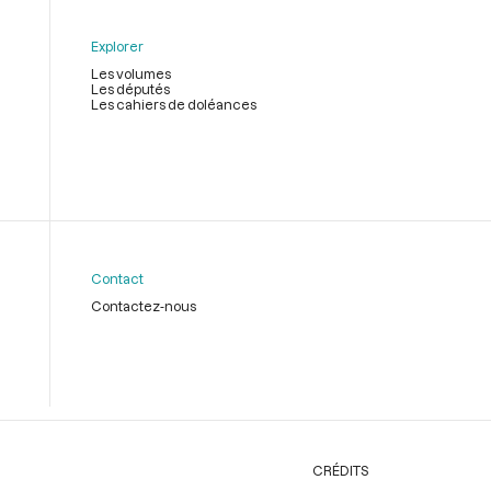
Explorer
Les volumes
Les députés
Les cahiers de doléances
Contact
Contactez-nous
CRÉDITS