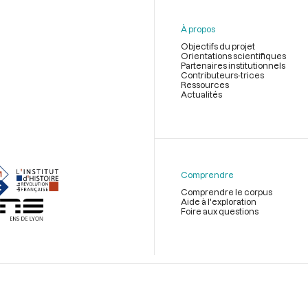
À propos
Objectifs du projet
Orientations scientifiques
Partenaires institutionnels
Contributeurs-trices
Ressources
Actualités
Menu
du
pied
de
Comprendre
page
Comprendre le corpus
Aide à l'exploration
Foire aux questions