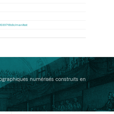
4d8599718b9c/manifest
onographiques numérisés construits en