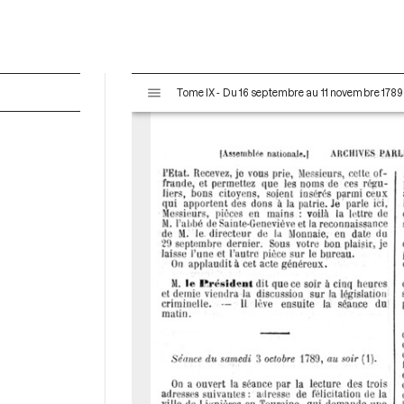
V
Tome IX - Du 16 septembre au 11 novembre 1789
i
s
u
a
l
i
s
e
u
r
M
i
r
a
d
o