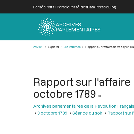
Persée
Portail Persée
Perséides
Data Persée
Blog
ARCHIVES
PARLEMENTAIRES
Fil
Accueil
Explorer
Les volumes
Rapport sur l'affaire de Vassy en Ch
d'Ariane
Rapport sur l'affair
octobre 1789
Archives parlementaires de la Révolution Françai
3 octobre 1789
Séance du soir
Rapport sur 