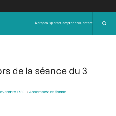
Rechercher
Menu
À propos
Explorer
Comprendre
Contact
de
l'en-
tête
ors de la séance du 3
 novembre 1789
Assemblée nationale