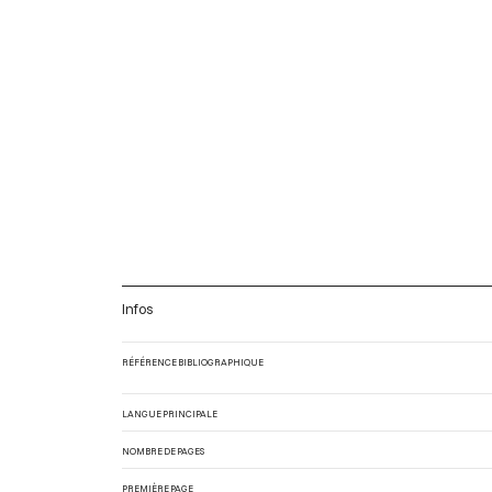
Infos
RÉFÉRENCE BIBLIOGRAPHIQUE
LANGUE PRINCIPALE
NOMBRE DE PAGES
PREMIÈRE PAGE