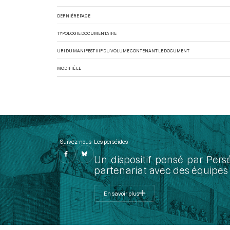
DERNIÈRE PAGE
TYPOLOGIE DOCUMENTAIRE
URI DU MANIFEST IIIF DU VOLUME CONTENANT LE DOCUMENT
MODIFIÉ LE
Suivez-nous
Les perséides
Un dispositif pensé par Pers
partenariat avec des équipes 
En savoir plus