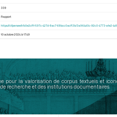
339
Rapport
https://iiif.persee.fr/b0e2cf11-597c-427d-8ac7-68bcc0acf13b/3a964d0c-92c0-4773-a1e2-
10 octobre 2024 à 17:49
ée pour la valorisation de corpus textuels et ic
de recherche et des institutions documentaires.