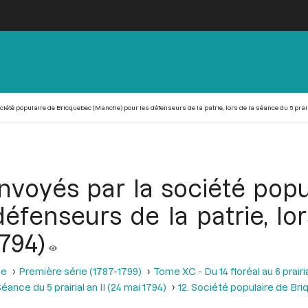
été populaire de Bricquebec (Manche) pour les défenseurs de la patrie, lors de la séance du 5 prairi
nvoyés par la société pop
éfenseurs de la patrie, lo
1794)
se
Première série (1787-1799)
Tome XC - Du 14 floréal au 6 prairia
éance du 5 prairial an II (24 mai 1794)
12. Société populaire de Bri