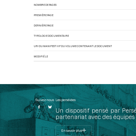
NOMBRE DE PAGES
PREMIÈRE PAGE
DERNIÈRE PAGE
TYPOLOGIE DOCUMENTAIRE
URI DU MANIFEST IIIF DU VOLUME CONTENANT LE DOCUMENT
MODIFIÉ LE
Suivez-nous
Les perséides
Un dispositif pensé par Pers
partenariat avec des équipes 
En savoir plus