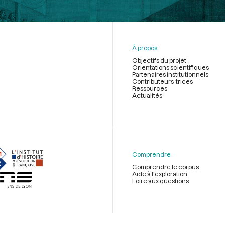
À propos
Objectifs du projet
Orientations scientifiques
Partenaires institutionnels
Contributeurs-trices
Ressources
Actualités
Menu
du
pied
de
Comprendre
page
Comprendre le corpus
Aide à l'exploration
Foire aux questions