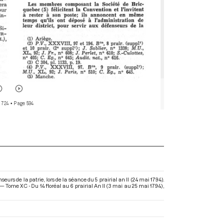
 724
• Page 594
rs de la patrie, lors de la séance du 5 prairial an II (24 mai 1794).
 Tome XC - Du 14 floréal au 6 prairial An II (3 mai au 25 mai 1794)
,