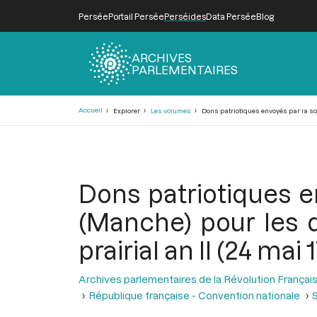
Persée
Portail Persée
Perséides
Data Persée
Blog
ARCHIVES
PARLEMENTAIRES
Fil
Accueil
Explorer
Les volumes
Dons patriotiques envoyés par la soci
d'Ariane
Dons patriotiques e
(Manche) pour les d
prairial an II (24 mai 
Archives parlementaires de la Révolution Françai
République française - Convention nationale
S