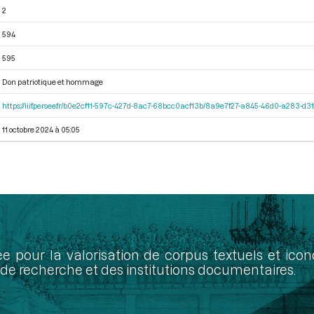
2
594
595
Don patriotique et hommage
https://iiif.persee.fr/b0e2cf11-597c-427d-8ac7-68bcc0acf13b/8a9e7f27-a845-46d0-a283-d
11 octobre 2024 à 05:05
ée pour la valorisation de corpus textuels et ic
de recherche et des institutions documentaires.