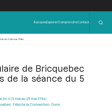
Rechercher
Menu
À propos
Explorer
Comprendre
Contact
de
l'en-
tête
al an II (24 mai 1794)
ulaire de Bricquebec
rs de la séance du 5
l An II (3 mai au 25 mai 1794)
quebec. Félicite la Convention. Dons