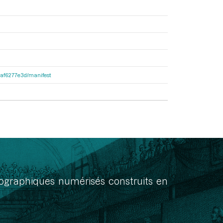
31af6277e3d/manifest
onographiques numérisés construits en