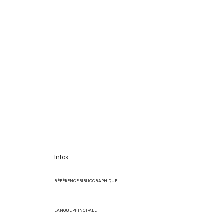
Infos
RÉFÉRENCE BIBLIOGRAPHIQUE
LANGUE PRINCIPALE