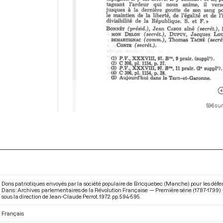
596 sur
Dons patriotiques envoyés par la société populaire de Bricquebec (Manche) pour les défenseu
Dans : Archives parlementaires de la Révolution Française — Première série (1787-1799) —
sous la direction de Jean-Claude Perrot. 1972. pp. 594-595.
Français