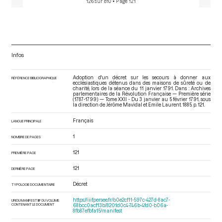
126 sur 810
• Page 121
Infos
Adoption d'un décret sur les secours à donner aux
RÉFÉRENCE BIBLIOGRAPHIQUE
ecclésiastiques détenus dans des maisons de sûreté ou de
charité, lors de la séance du 11 janvier 1791. Dans : Archives
parlementaires de la Révolution Française — Première série
(1787-1799) — Tome XXII - Du 3 janvier au 5 février 1791
, sous
la direction de Jérôme Mavidal et Emile Laurent. 1885. p. 121.
Français
LANGUE PRINCIPALE
1
NOMBRE DE PAGES
121
PREMIÈRE PAGE
121
DERNIÈRE PAGE
Décret
TYPOLOGIE DOCUMENTAIRE
https://iiif.persee.fr/b0e2cf11-597c-427d-8ac7-
URI DU MANIFEST IIIF DU VOLUME
CONTENANT LE DOCUMENT
68bcc0acf13b/8201d0c4-746b-4fd0-b06a-
8fb87efbfa15/manifest