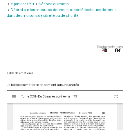
11 janvier 1791
Séance du matin
Décret sur les secours à donner aux ecclésiastiques détenus
dans des maisons de sûreté ou de charité
Télécharger
Partager
Table des matières
La table des matières ne contient aucune entrée.
V
Tome XXII - Du 3 janvier au 5 février 1791
i
s
u
a
l
i