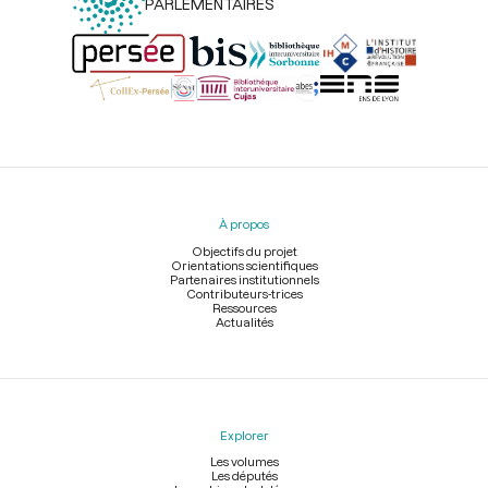
PARLEMENTAIRES
Menu
du
pied
À propos
de
page
Objectifs du projet
Orientations scientifiques
Partenaires institutionnels
Contributeurs-trices
Ressources
Actualités
Explorer
Les volumes
Les députés