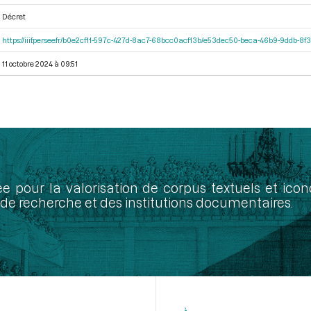
Décret
https://iiif.persee.fr/b0e2cf11-597c-427d-8ac7-68bcc0acf13b/e53dec50-beca-46b9-9ddb-8
11 octobre 2024 à 09:51
ée pour la valorisation de corpus textuels et ic
de recherche et des institutions documentaires.