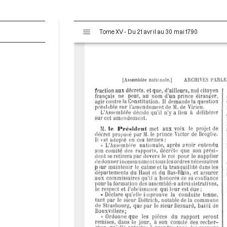
V
Tome XV - Du 21 avril au 30 mai 1790
i
s
u
a
l
i
s
e
u
r
M
i
r
a
d
o
r