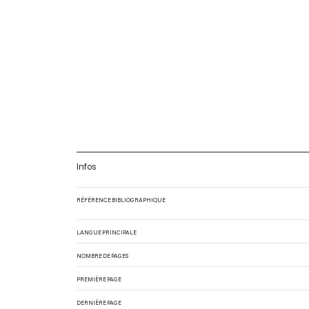
Infos
RÉFÉRENCE BIBLIOGRAPHIQUE
LANGUE PRINCIPALE
NOMBRE DE PAGES
PREMIÈRE PAGE
DERNIÈRE PAGE