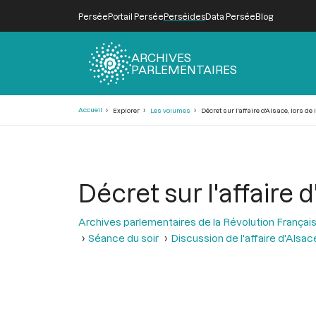
Persée
Portail Persée
Perséides
Data Persée
Blog
ARCHIVES
PARLEMENTAIRES
Fil
Accueil
Explorer
Les volumes
Décret sur l'affaire d'Alsace, lors de
d'Ariane
Décret sur l'affaire 
Archives parlementaires de la Révolution Françai
Séance du soir
Discussion de l'affaire d'Alsac