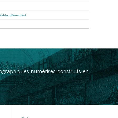
f34eb1eccf8/manifest
onographiques numérisés construits en