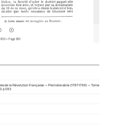
 803
• Page 583
taires de la Révolution Française — Première série (1787-1799) — Tome
. p. 583.