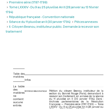
Première série (1787-1799)
Tome LXXXIV - Du 9 au 25 pluviôse An II (28 janvier au 13 février
1794)
République française - Convention nationale
Séance du 11 pluviôse an II (30 janvier 1794)
Pièces annexes
II. Citoyen Besnou, instituteur public. Demande à recevoir son
traitement
Table des
matières
Infos
La table
des
Pétition du citoyen Besnou, instituteur de la
RÉFÉRENCE BIBLIOGRAPHIQUE
matières
section du Bonnet Rouge (Paris), demandant à
ne
recevoir son traitement, en annexe de la séance
contient
du 11 pluviôse an II (30 janvier 1794). Dans :
Archives parlementaires de la Révolution
aucune
Française — Première série (1787-1799) — Tome
entrée.
LXXXIV - Du 9 au 25 pluviôse An II (28 janvier au