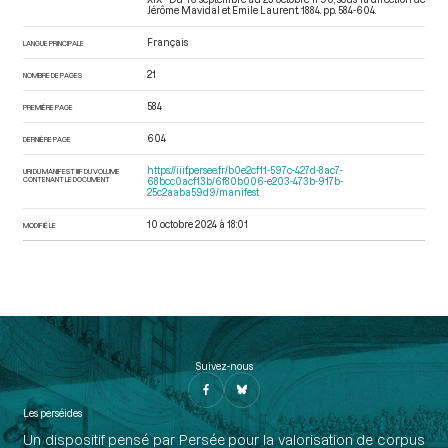
Jérôme Mavidal et Emile Laurent. 1884. pp. 584-604.
Français
LANGUE PRINCIPALE
21
NOMBRE DE PAGES
584
PREMIÈRE PAGE
604
DERNIÈRE PAGE
https://iiif.persee.fr/b0e2cf11-597c-427d-8ac7-
URI DU MANIFEST IIIF DU VOLUME
CONTENANT LE DOCUMENT
68bcc0acf13b/6f80b006-e203-473b-917b-
25c2aaba59d9/manifest
10 octobre 2024 à 18:01
MODIFIÉ LE
Suivez-nous
Les perséides
Un dispositif pensé par Persée pour la valorisation de corpus