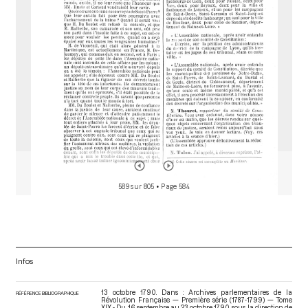
r
589 sur 805
• Page 584
Infos
13 octobre 1790. Dans : Archives parlementaires de la
RÉFÉRENCE BIBLIOGRAPHIQUE
Révolution Française — Première série (1787-1799) — Tome
XIX - Du 16 septembre au 23 octobre 1790
, sous la direction de