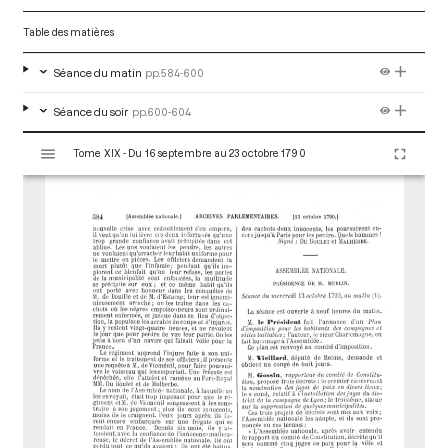
Table des matières
Séance du matin
pp.584-600
Séance du soir
pp.600-604
V
Tome XIX - Du 16 septembre au 23 octobre 1790
i
s
u
a
l
i
s
e
u
r
M
i
r
a
d
o