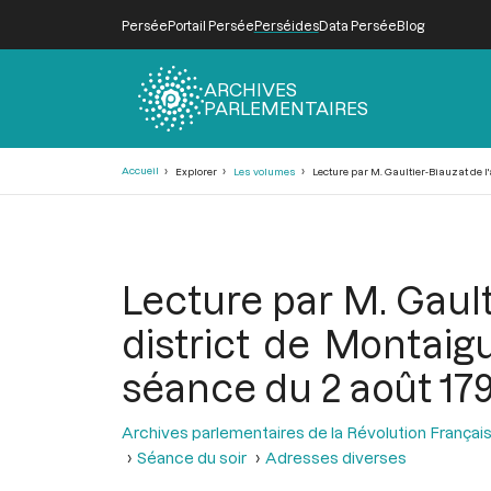
Persée
Portail Persée
Perséides
Data Persée
Blog
ARCHIVES
PARLEMENTAIRES
Fil
Accueil
Explorer
Les volumes
Lecture par M. Gaultier-Biauzat de l
d'Ariane
Lecture par M. Gault
district de Montai
séance du 2 août 179
Archives parlementaires de la Révolution Françai
Séance du soir
Adresses diverses