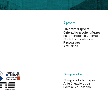
À propos
Objectifs du projet
Orientations scientifiques
Partenaires institutionnels
Contributeurs-trices
Ressources
Actualités
Menu
du
pied
de
Comprendre
page
Comprendre le corpus
Aide à l'exploration
Foire aux questions