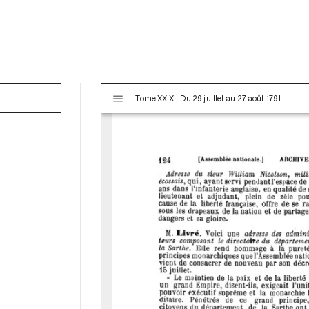
V
Tome XXIX - Du 29 juillet au 27 août 1791.
i
s
u
a
l
i
s
e
u
r
M
i
r
a
d