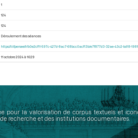
1
124
124
Déroulement des séances
https://iiif.persee.fr/b0e2cf11-597c-427d-8ac7-68bcc0acf13b/e7f877d3-32ae-43c2-bd18-19
11 octobre 2024 à 16:29
ée pour la valorisation de corpus textuels et ic
de recherche et des institutions documentaires.