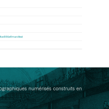
81fce886ef/manifest
onographiques numérisés construits en