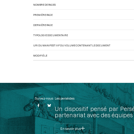
NOMBRE DE PAGES
PREMIÈRE PAGE
DERNIÈRE PAGE
TYPOLOGIE DOCUMENTAIRE
URI DU MANIFEST IIIF DU VOLUME CONTENANT LE DOCUMENT
MODIFIÉ LE
Suivez-nous
Les perséides
Un dispositif pensé par Pers
partenariat avec des équipes 
En savoir plus