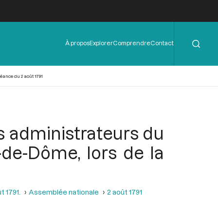
Rechercher
Menu
À propos
Explorer
Comprendre
Contact
de
l'en-
tête
éance du 2 août 1791
es administrateurs du
de-Dôme, lors de la
t 1791.
Assemblée nationale
2 août 1791