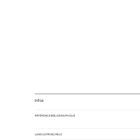
Infos
RÉFÉRENCE BIBLIOGRAPHIQUE
LANGUE PRINCIPALE