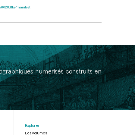
21e6028d1be/manifest
onographiques numérisés construits en
Explorer
Les volumes