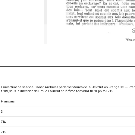
719 sur
Ouverture de séance. Dans : Archives parlementaires de la Révolution Française — Pre
1789
, sous la direction de Emile Laurent et Jérôme Mavidal. 1878. pp. 714-715.
Français
2
714
715