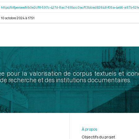
https://iiif.persee.fr/b0e2cf11-597c-427d-8ac7-68bcc0acf13b/ced82648-f05a-4eb5-a87b-5
10 octobre 2024 à 17:51
ée pour la valorisation de corpus textuels et ic
de recherche et des institutions documentaires.
À propos
Objectifs du projet