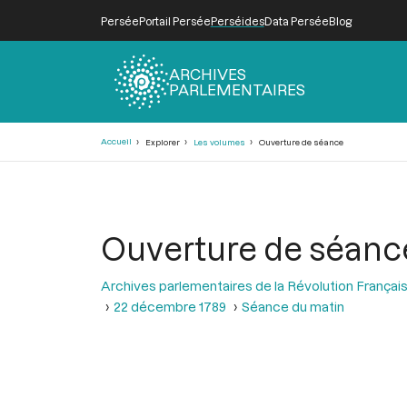
Persée
Portail Persée
Perséides
Data Persée
Blog
ARCHIVES
PARLEMENTAIRES
Fil
Accueil
Explorer
Les volumes
Ouverture de séance
d'Ariane
Ouverture de séanc
Archives parlementaires de la Révolution Françai
22 décembre 1789
Séance du matin