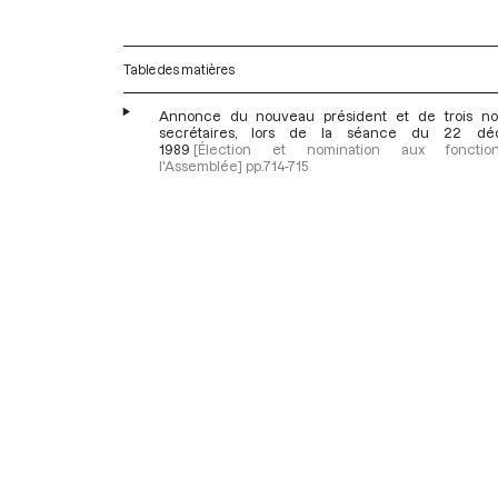
Table des matières
Annonce du nouveau président et de trois n
secrétaires, lors de la séance du 22 dé
1989
[Élection et nomination aux foncti
l'Assemblée]
pp.714-715