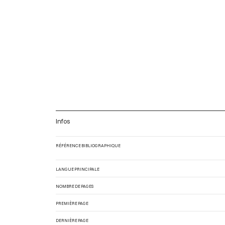
Infos
RÉFÉRENCE BIBLIOGRAPHIQUE
LANGUE PRINCIPALE
NOMBRE DE PAGES
PREMIÈRE PAGE
DERNIÈRE PAGE