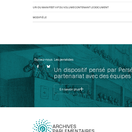
URI DU MANIFEST IIIF DU VOLUME CONTENANT LE DOCUMENT
MODIFIÉ LE
Suivez-nous
Les perséides
Un dispositif pensé par Pers
partenariat avec des équipes 
En savoir plus
ARCHIVES
PARLEMENTAIRES