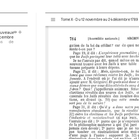
V
Tome X - Du 12 novembre au 24 décembre 1789
i
s
ouveaux
u
cembre
a
ons de
l
i
s
e
u
r
M
i
r
a
d
o
r