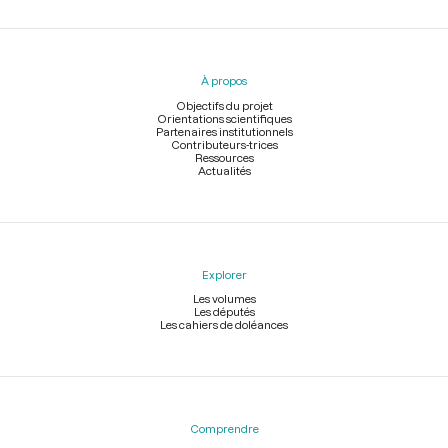
Menu
du
pied
À propos
de
page
Objectifs du projet
Orientations scientifiques
Partenaires institutionnels
Contributeurs-trices
Ressources
Actualités
Explorer
Les volumes
Les députés
Les cahiers de doléances
Comprendre