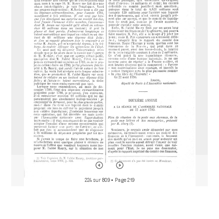
i
r
a
d
o
r
224 sur 809
• Page 219