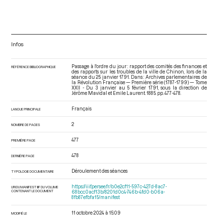
Infos
Passage à l'ordre du jour : rapport des comités des finances et
RÉFÉRENCE BIBLIOGRAPHIQUE
des rapports sur les troubles de la ville de Chinon, lors de la
séance du 25 janvier 1791. Dans : Archives parlementaires de
la Révolution Française — Première série (1787-1799) — Tome
XXII - Du 3 janvier au 5 février 1791
, sous la direction de
Jérôme Mavidal et Emile Laurent. 1885. pp. 477-478.
Français
LANGUE PRINCIPALE
2
NOMBRE DE PAGES
477
PREMIÈRE PAGE
478
DERNIÈRE PAGE
Déroulement des séances
TYPOLOGIE DOCUMENTAIRE
https://iiif.persee.fr/b0e2cf11-597c-427d-8ac7-
URI DU MANIFEST IIIF DU VOLUME
CONTENANT LE DOCUMENT
68bcc0acf13b/8201d0c4-746b-4fd0-b06a-
8fb87efbfa15/manifest
11 octobre 2024 à 15:09
MODIFIÉ LE