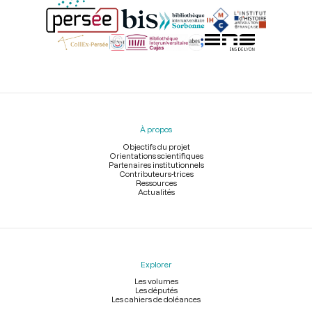
Menu
du
pied
À propos
de
page
Objectifs du projet
Orientations scientifiques
Partenaires institutionnels
Contributeurs-trices
Ressources
Actualités
Explorer
Les volumes
Les députés
Les cahiers de doléances