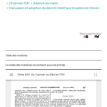
25 janvier 1791
Séance du matin
Discussion et adoption du décret relatif aux troubles de Chinon
Télécharger
Partager
Table des matières
La table des matières ne contient aucune entrée.
V
Tome XXII - Du 3 janvier au 5 février 1791
i
s
u
a
l
i
s